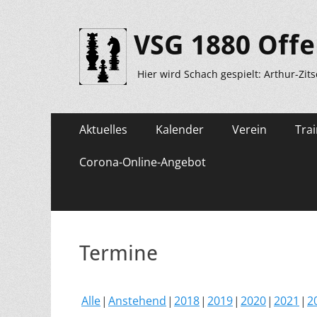
VSG 1880 Offe
Hier wird Schach gespielt: Arthur-Zit
Primäres
Zum
Aktuelles
Kalender
Verein
Trai
Inhalt
Menü
springen
Corona-Online-Angebot
Termine
Alle
Anstehend
2018
2019
2020
2021
2