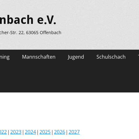
nbach e.V.
scher-Str. 22, 63065 Offenbach
ning
Mannschaften
Jugend
Schulschach
022
2023
2024
2025
2026
2027