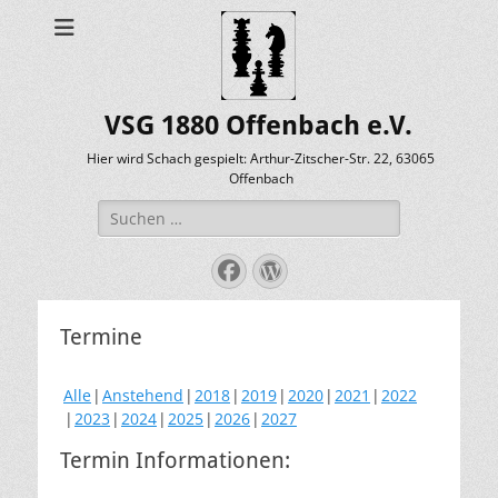
VSG 1880 Offenbach e.V.
Hier wird Schach gespielt: Arthur-Zitscher-Str. 22, 63065
Offenbach
Suche
nach:
Facebook
WordPress
Termine
Alle
Anstehend
2018
2019
2020
2021
2022
2023
2024
2025
2026
2027
Termin Informationen: