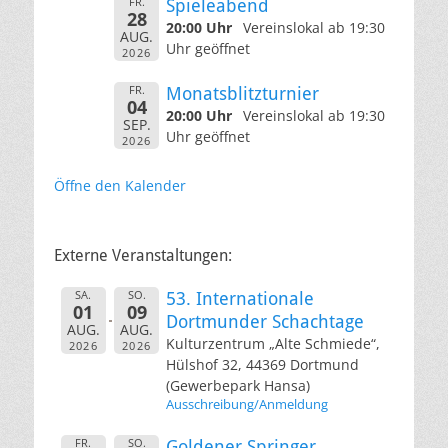
FR.
Spieleabend
28
20:00 Uhr
Vereinslokal ab 19:30
AUG.
Uhr geöffnet
2026
FR.
Monatsblitzturnier
04
20:00 Uhr
Vereinslokal ab 19:30
SEP.
Uhr geöffnet
2026
Öffne den Kalender
Externe Veranstaltungen:
SA.
SO.
53. Internationale
01
09
Dortmunder Schachtage
AUG.
AUG.
Kulturzentrum „Alte Schmiede“,
2026
2026
Hülshof 32, 44369 Dortmund
(Gewerbepark Hansa)
Ausschreibung/Anmeldung
FR.
SO.
Goldener Springer