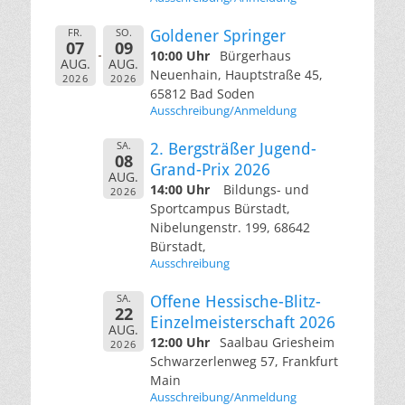
FR.
SO.
Goldener Springer
07
09
10:00 Uhr
Bürgerhaus
AUG.
AUG.
Neuenhain, Hauptstraße 45,
2026
2026
65812 Bad Soden
Ausschreibung/Anmeldung
SA.
2. Bergsträßer Jugend-
08
Grand-Prix 2026
AUG.
14:00 Uhr
Bildungs- und
2026
Sportcampus Bürstadt,
Nibelungenstr. 199, 68642
Bürstadt,
Ausschreibung
SA.
Offene Hessische-Blitz-
22
Einzelmeisterschaft 2026
AUG.
12:00 Uhr
Saalbau Griesheim
2026
Schwarzerlenweg 57, Frankfurt
Main
Ausschreibung/Anmeldung