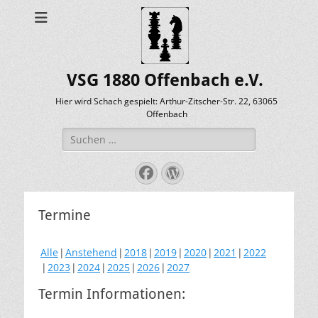
VSG 1880 Offenbach e.V.
Hier wird Schach gespielt: Arthur-Zitscher-Str. 22, 63065
Offenbach
Suche
nach:
Facebook
WordPress
Termine
Alle
Anstehend
2018
2019
2020
2021
2022
2023
2024
2025
2026
2027
Termin Informationen: