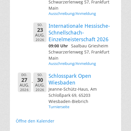
Schwarzerlenweg 57, Frankfurt
Main
Ausschreibung/Anmeldung
SO.
Internationale Hessische-
23
Schnellschach-
AUG.
Einzelmeisterschaft 2026
2026
09:00 Uhr
Saalbau Griesheim
Schwarzerlenweg 57, Frankfurt
Main
Ausschreibung/Anmeldung
DO.
SO.
Schlosspark Open
27
30
Wiesbaden
AUG.
AUG.
Jeanne-Schütz-Haus, Am
2026
2026
Schloßpark 69, 65203
Wiesbaden-Biebrich
Turnierseite
Öffne den Kalender