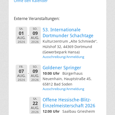
Öffne den Kalender
Externe Veranstaltungen:
SA.
SO.
53. Internationale
01
09
Dortmunder Schachtage
AUG.
AUG.
Kulturzentrum „Alte Schmiede“,
2026
2026
Hülshof 32, 44369 Dortmund
(Gewerbepark Hansa)
Ausschreibung/Anmeldung
FR.
SO.
Goldener Springer
07
09
10:00 Uhr
Bürgerhaus
AUG.
AUG.
Neuenhain, Hauptstraße 45,
2026
2026
65812 Bad Soden
Ausschreibung/Anmeldung
SA.
Offene Hessische-Blitz-
22
Einzelmeisterschaft 2026
AUG.
12:00 Uhr
Saalbau Griesheim
2026