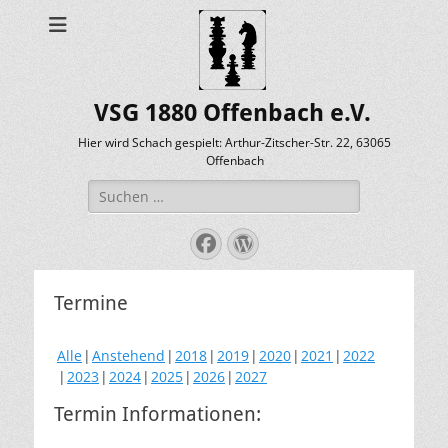
VSG 1880 Offenbach e.V.
Hier wird Schach gespielt: Arthur-Zitscher-Str. 22, 63065
Offenbach
Suche
nach:
Facebook
WordPress
Termine
Alle
Anstehend
2018
2019
2020
2021
2022
2023
2024
2025
2026
2027
Termin Informationen: