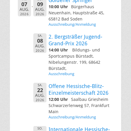
Goldener Springer
07
09
10:00 Uhr
Bürgerhaus
AUG.
AUG.
Neuenhain, Hauptstraße 45,
2026
2026
65812 Bad Soden
Ausschreibung/Anmeldung
SA.
2. Bergsträßer Jugend-
08
Grand-Prix 2026
AUG.
14:00 Uhr
Bildungs- und
2026
Sportcampus Bürstadt,
Nibelungenstr. 199, 68642
Bürstadt,
Ausschreibung
SA.
Offene Hessische-Blitz-
22
Einzelmeisterschaft 2026
AUG.
12:00 Uhr
Saalbau Griesheim
2026
Schwarzerlenweg 57, Frankfurt
Main
Ausschreibung/Anmeldung
SO.
Internationale Hessische-