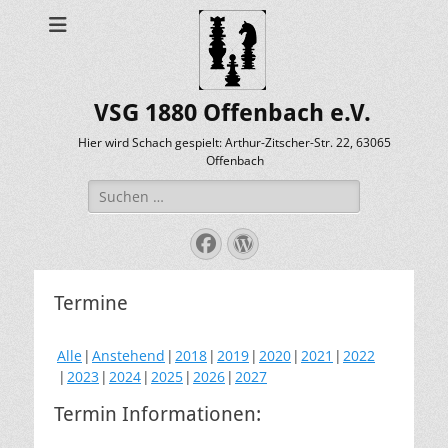
VSG 1880 Offenbach e.V.
Hier wird Schach gespielt: Arthur-Zitscher-Str. 22, 63065
Offenbach
Suche
nach:
Facebook
WordPress
Termine
Alle
Anstehend
2018
2019
2020
2021
2022
2023
2024
2025
2026
2027
Termin Informationen: