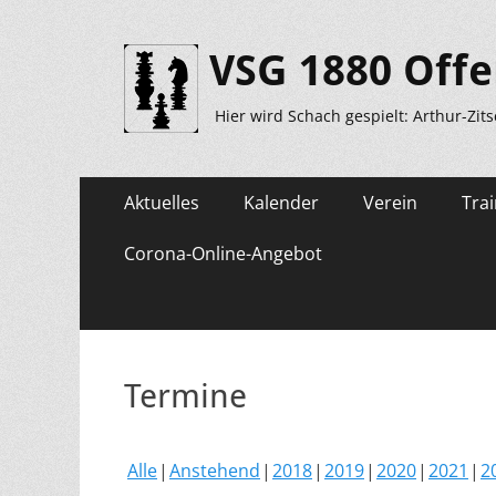
VSG 1880 Offe
Hier wird Schach gespielt: Arthur-Zit
Primäres
Zum
Aktuelles
Kalender
Verein
Trai
Inhalt
Menü
springen
Corona-Online-Angebot
Termine
Alle
Anstehend
2018
2019
2020
2021
2