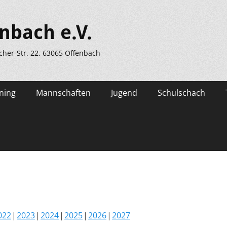
nbach e.V.
scher-Str. 22, 63065 Offenbach
ning
Mannschaften
Jugend
Schulschach
022
2023
2024
2025
2026
2027