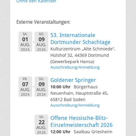
Öffne den Kalender
Externe Veranstaltungen:
SA.
SO.
53. Internationale
01
09
Dortmunder Schachtage
AUG.
AUG.
Kulturzentrum „Alte Schmiede“,
2026
2026
Hülshof 32, 44369 Dortmund
(Gewerbepark Hansa)
Ausschreibung/Anmeldung
FR.
SO.
Goldener Springer
07
09
10:00 Uhr
Bürgerhaus
AUG.
AUG.
Neuenhain, Hauptstraße 45,
2026
2026
65812 Bad Soden
Ausschreibung/Anmeldung
SA.
Offene Hessische-Blitz-
22
Einzelmeisterschaft 2026
AUG.
12:00 Uhr
Saalbau Griesheim
2026