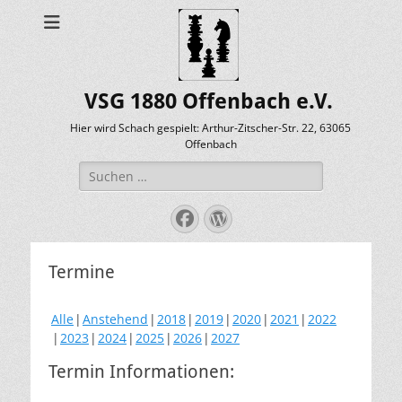
VSG 1880 Offenbach e.V.
Hier wird Schach gespielt: Arthur-Zitscher-Str. 22, 63065
Offenbach
Suche
nach:
Facebook
WordPress
Termine
Alle
Anstehend
2018
2019
2020
2021
2022
2023
2024
2025
2026
2027
Termin Informationen: