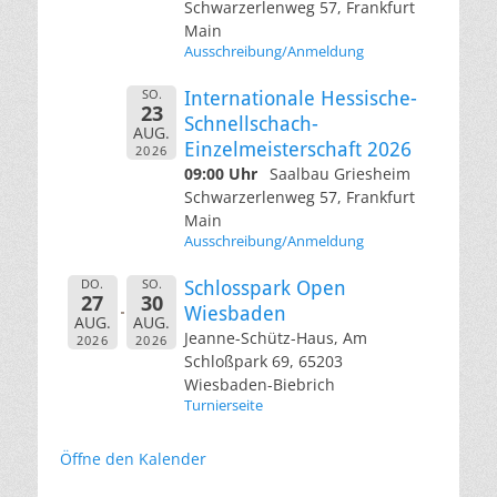
Schwarzerlenweg 57, Frankfurt
Main
Ausschreibung/Anmeldung
SO.
Internationale Hessische-
23
Schnellschach-
AUG.
Einzelmeisterschaft 2026
2026
09:00 Uhr
Saalbau Griesheim
Schwarzerlenweg 57, Frankfurt
Main
Ausschreibung/Anmeldung
DO.
SO.
Schlosspark Open
27
30
Wiesbaden
AUG.
AUG.
Jeanne-Schütz-Haus, Am
2026
2026
Schloßpark 69, 65203
Wiesbaden-Biebrich
Turnierseite
Öffne den Kalender