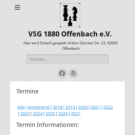
VSG 1880 Offenbach e.V.
Hier wird Schach gespielt: Arthur-Zitscher-Str. 22, 63065
Offenbach
Suche
nach:
Facebook
WordPress
Termine
Alle
Anstehend
2018
2019
2020
2021
2022
2023
2024
2025
2026
2027
Termin Informationen: