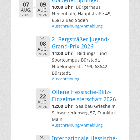
Goldener Springer
07
09
10:00 Uhr
Bürgerhaus
AUG.
AUG.
Neuenhain, Hauptstraße 45,
2026
2026
65812 Bad Soden
Ausschreibung/Anmeldung
SA.
2. Bergsträßer Jugend-
08
Grand-Prix 2026
AUG.
14:00 Uhr
Bildungs- und
2026
Sportcampus Bürstadt,
Nibelungenstr. 199, 68642
Bürstadt,
Ausschreibung
SA.
Offene Hessische-Blitz-
22
Einzelmeisterschaft 2026
AUG.
12:00 Uhr
Saalbau Griesheim
2026
Schwarzerlenweg 57, Frankfurt
Main
Ausschreibung/Anmeldung
SO.
Internationale Hessische-