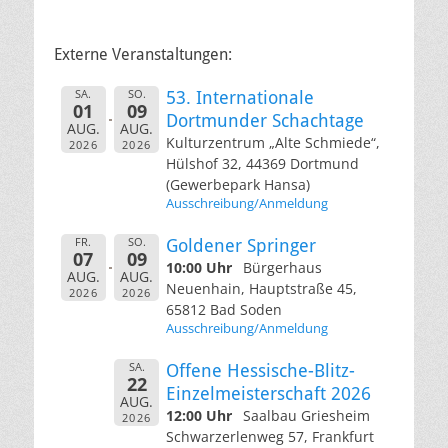
Externe Veranstaltungen:
SA.
SO.
53. Internationale
01
09
Dortmunder Schachtage
AUG.
AUG.
Kulturzentrum „Alte Schmiede“,
2026
2026
Hülshof 32, 44369 Dortmund
(Gewerbepark Hansa)
Ausschreibung/Anmeldung
FR.
SO.
Goldener Springer
07
09
10:00 Uhr
Bürgerhaus
AUG.
AUG.
Neuenhain, Hauptstraße 45,
2026
2026
65812 Bad Soden
Ausschreibung/Anmeldung
SA.
Offene Hessische-Blitz-
22
Einzelmeisterschaft 2026
AUG.
12:00 Uhr
Saalbau Griesheim
2026
Schwarzerlenweg 57, Frankfurt