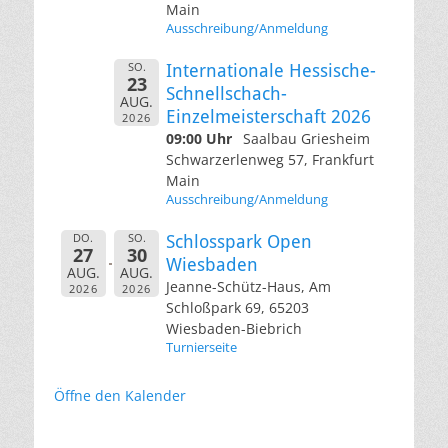
Main
Ausschreibung/Anmeldung
SO.
Internationale Hessische-
23
Schnellschach-
AUG.
Einzelmeisterschaft 2026
2026
09:00 Uhr
Saalbau Griesheim
Schwarzerlenweg 57, Frankfurt
Main
Ausschreibung/Anmeldung
DO.
SO.
Schlosspark Open
27
30
Wiesbaden
AUG.
AUG.
Jeanne-Schütz-Haus, Am
2026
2026
Schloßpark 69, 65203
Wiesbaden-Biebrich
Turnierseite
Öffne den Kalender