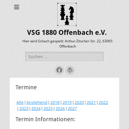
VSG 1880 Offenbach e.V.
Hier wird Schach gespielt: Arthur-Zitscher-Str. 22, 63065
Offenbach
Suche
nach:
Facebook
WordPress
Termine
Alle
Anstehend
2018
2019
2020
2021
2022
2023
2024
2025
2026
2027
Termin Informationen: