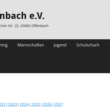
nbach e.V.
scher-Str. 22, 63065 Offenbach
ning
Mannschaften
Jugend
Schulschach
022
2023
2024
2025
2026
2027