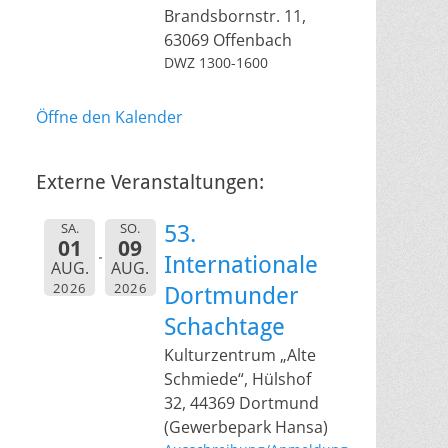
Brandsbornstr. 11,
63069 Offenbach
DWZ 1300-1600
Öffne den Kalender
Externe Veranstaltungen:
SA.
SO.
53.
01
09
Internationale
AUG.
AUG.
2026
2026
Dortmunder
Schachtage
Kulturzentrum „Alte
Schmiede“, Hülshof
32, 44369 Dortmund
(Gewerbepark Hansa)