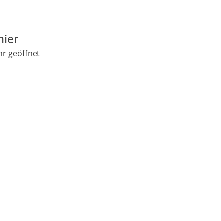
nier
hr geöffnet