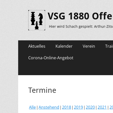
VSG 1880 Offe
Hier wird Schach gespielt: Arthur-Zit
Primäres
Zum
Aktuelles
Kalender
Verein
Trai
Inhalt
Menü
springen
Corona-Online-Angebot
Termine
Alle
Anstehend
2018
2019
2020
2021
2