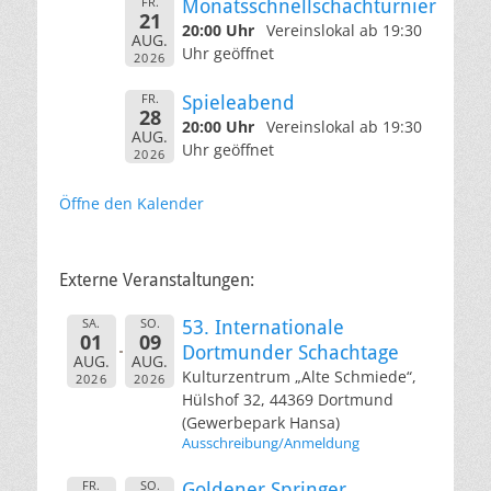
FR.
Monatsschnellschachturnier
21
20:00 Uhr
Vereinslokal ab 19:30
AUG.
Uhr geöffnet
2026
FR.
Spieleabend
28
20:00 Uhr
Vereinslokal ab 19:30
AUG.
Uhr geöffnet
2026
Öffne den Kalender
Externe Veranstaltungen:
SA.
SO.
53. Internationale
01
09
Dortmunder Schachtage
AUG.
AUG.
Kulturzentrum „Alte Schmiede“,
2026
2026
Hülshof 32, 44369 Dortmund
(Gewerbepark Hansa)
Ausschreibung/Anmeldung
FR.
SO.
Goldener Springer