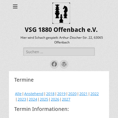
VSG 1880 Offenbach e.V.
Hier wird Schach gespielt: Arthur-Zitscher-Str. 22, 63065
Offenbach
Suche
nach:
Facebook
WordPress
Termine
Alle
Anstehend
2018
2019
2020
2021
2022
2023
2024
2025
2026
2027
Termin Informationen: