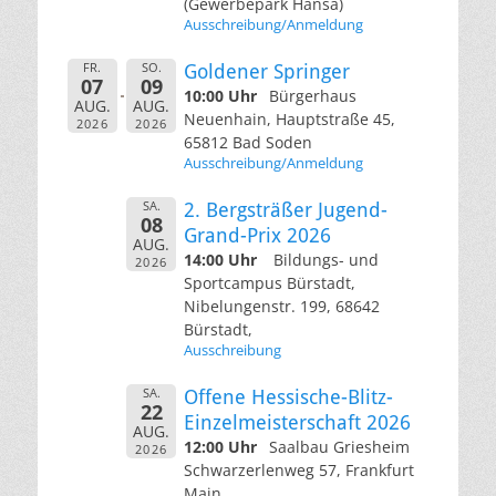
(Gewerbepark Hansa)
Ausschreibung/Anmeldung
FR.
SO.
Goldener Springer
07
09
10:00 Uhr
Bürgerhaus
AUG.
AUG.
Neuenhain, Hauptstraße 45,
2026
2026
65812 Bad Soden
Ausschreibung/Anmeldung
SA.
2. Bergsträßer Jugend-
08
Grand-Prix 2026
AUG.
14:00 Uhr
Bildungs- und
2026
Sportcampus Bürstadt,
Nibelungenstr. 199, 68642
Bürstadt,
Ausschreibung
SA.
Offene Hessische-Blitz-
22
Einzelmeisterschaft 2026
AUG.
12:00 Uhr
Saalbau Griesheim
2026
Schwarzerlenweg 57, Frankfurt
Main