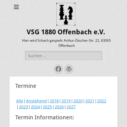
VSG 1880 Offenbach e.V.
Hier wird Schach gespielt: Arthur-Zitscher-Str. 22, 63065
Offenbach
Suche
nach:
Facebook
WordPress
Termine
Alle
Anstehend
2018
2019
2020
2021
2022
2023
2024
2025
2026
2027
Termin Informationen: