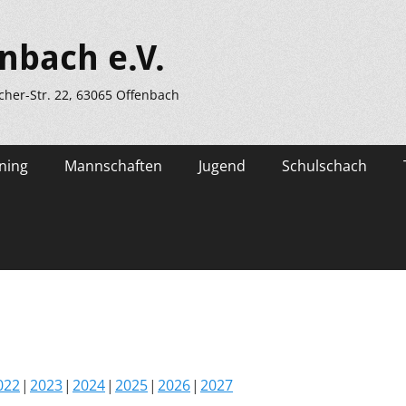
nbach e.V.
scher-Str. 22, 63065 Offenbach
ning
Mannschaften
Jugend
Schulschach
022
2023
2024
2025
2026
2027