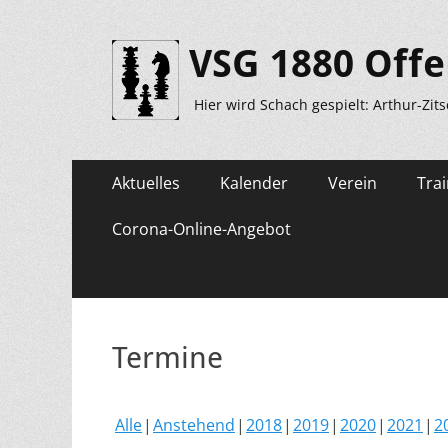
VSG 1880 Offe
Hier wird Schach gespielt: Arthur-Zit
Primäres
Zum
Aktuelles
Kalender
Verein
Trai
Inhalt
Menü
springen
Corona-Online-Angebot
Termine
Alle
Anstehend
2018
2019
2020
2021
2