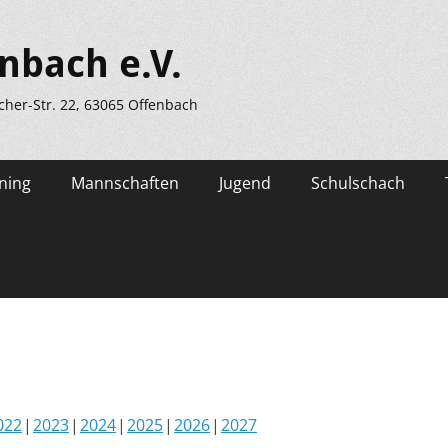
nbach e.V.
scher-Str. 22, 63065 Offenbach
ning
Mannschaften
Jugend
Schulschach
022
2023
2024
2025
2026
2027