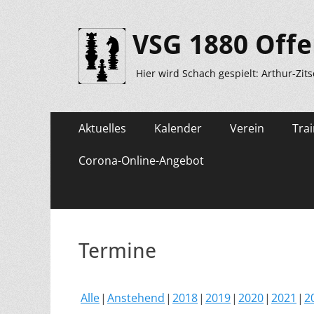
VSG 1880 Offe
Hier wird Schach gespielt: Arthur-Zit
Primäres
Zum
Aktuelles
Kalender
Verein
Trai
Inhalt
Menü
springen
Corona-Online-Angebot
Termine
Alle
Anstehend
2018
2019
2020
2021
2