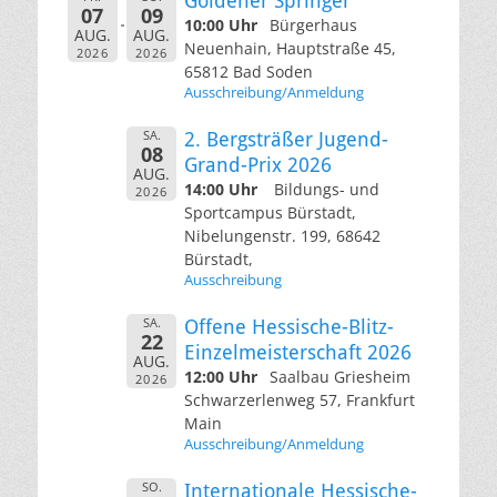
Goldener Springer
07
09
10:00 Uhr
Bürgerhaus
AUG.
AUG.
Neuenhain, Hauptstraße 45,
2026
2026
65812 Bad Soden
Ausschreibung/Anmeldung
SA.
2. Bergsträßer Jugend-
08
Grand-Prix 2026
AUG.
14:00 Uhr
Bildungs- und
2026
Sportcampus Bürstadt,
Nibelungenstr. 199, 68642
Bürstadt,
Ausschreibung
SA.
Offene Hessische-Blitz-
22
Einzelmeisterschaft 2026
AUG.
12:00 Uhr
Saalbau Griesheim
2026
Schwarzerlenweg 57, Frankfurt
Main
Ausschreibung/Anmeldung
SO.
Internationale Hessische-