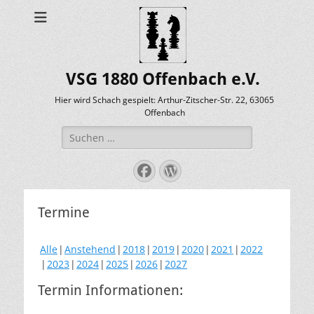
VSG 1880 Offenbach e.V.
Hier wird Schach gespielt: Arthur-Zitscher-Str. 22, 63065
Offenbach
Suche
nach:
Facebook
WordPress
Termine
Alle
Anstehend
2018
2019
2020
2021
2022
2023
2024
2025
2026
2027
Termin Informationen: