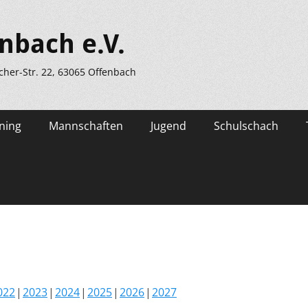
nbach e.V.
scher-Str. 22, 63065 Offenbach
ning
Mannschaften
Jugend
Schulschach
022
2023
2024
2025
2026
2027