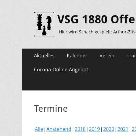
VSG 1880 Offe
Hier wird Schach gespielt: Arthur-Zit
Primäres
Zum
Aktuelles
Kalender
Verein
Trai
Inhalt
Menü
springen
Corona-Online-Angebot
Termine
Alle
Anstehend
2018
2019
2020
2021
2