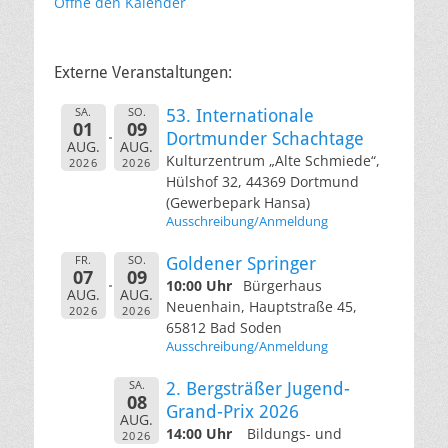
Öffne den Kalender
Externe Veranstaltungen:
SA.
SO.
53. Internationale
01
09
Dortmunder Schachtage
AUG.
AUG.
Kulturzentrum „Alte Schmiede“,
2026
2026
Hülshof 32, 44369 Dortmund
(Gewerbepark Hansa)
Ausschreibung/Anmeldung
FR.
SO.
Goldener Springer
07
09
10:00 Uhr
Bürgerhaus
AUG.
AUG.
Neuenhain, Hauptstraße 45,
2026
2026
65812 Bad Soden
Ausschreibung/Anmeldung
SA.
2. Bergsträßer Jugend-
08
Grand-Prix 2026
AUG.
14:00 Uhr
Bildungs- und
2026