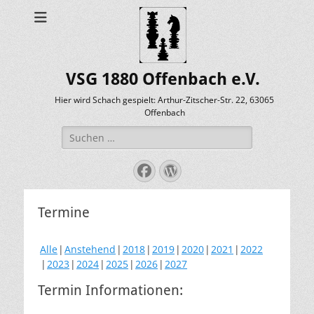
VSG 1880 Offenbach e.V.
Hier wird Schach gespielt: Arthur-Zitscher-Str. 22, 63065
Offenbach
Suche
nach:
Facebook
WordPress
Termine
Alle
Anstehend
2018
2019
2020
2021
2022
2023
2024
2025
2026
2027
Termin Informationen: