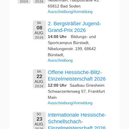
2026
2026
65812 Bad Soden
Ausschreibung/Anmeldung
2. Bergsträßer Jugend-
SA.
08
Grand-Prix 2026
AUG.
14:00 Uhr
Bildungs- und
2026
Sportcampus Bürstadt,
Nibelungenstr. 199, 68642
Bürstadt,
Ausschreibung
Offene Hessische-Blitz-
SA.
22
Einzelmeisterschaft 2026
AUG.
12:00 Uhr
Saalbau Griesheim
2026
Schwarzerlenweg 57, Frankfurt
Main
Ausschreibung/Anmeldung
Internationale Hessische-
SO.
23
Schnellschach-
AUG.
Einzelmeisterschaft 2026
2026