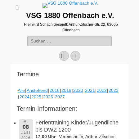
VSG 1880 Offenbach e.V.
Hier wird Schach gespielt: Arthur-Zitscher-Str. 22, 63065
Offenbach
Suche
nach:
Facebook
WordPress
Termine
Alle
Anstehend
2018
2019
2020
2021
2022
2023
2024
2025
2026
2027
Termin Informationen:
Ferientraining Kinder/Jugendliche
MI.
08
bis DWZ 1200
JULI
17:00 Uhr
Vereinsheim, Arthur-Zitscher-
2026