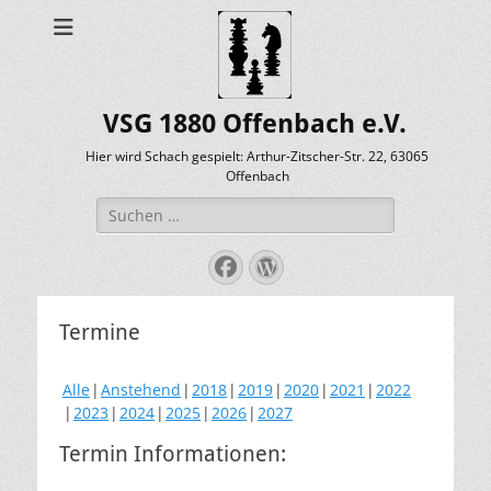
VSG 1880 Offenbach e.V.
Hier wird Schach gespielt: Arthur-Zitscher-Str. 22, 63065
Offenbach
Suche
nach:
Facebook
WordPress
Termine
Alle
Anstehend
2018
2019
2020
2021
2022
2023
2024
2025
2026
2027
Termin Informationen: