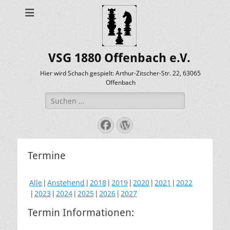
VSG 1880 Offenbach e.V.
Hier wird Schach gespielt: Arthur-Zitscher-Str. 22, 63065
Offenbach
Suche
nach:
Facebook
WordPress
Termine
Alle
Anstehend
2018
2019
2020
2021
2022
2023
2024
2025
2026
2027
Termin Informationen: