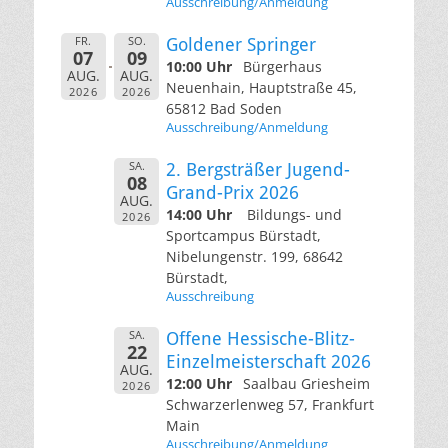
Ausschreibung/Anmeldung
FR.
SO.
Goldener Springer
07
09
10:00 Uhr
Bürgerhaus
AUG.
AUG.
Neuenhain, Hauptstraße 45,
2026
2026
65812 Bad Soden
Ausschreibung/Anmeldung
SA.
2. Bergsträßer Jugend-
08
Grand-Prix 2026
AUG.
14:00 Uhr
Bildungs- und
2026
Sportcampus Bürstadt,
Nibelungenstr. 199, 68642
Bürstadt,
Ausschreibung
SA.
Offene Hessische-Blitz-
22
Einzelmeisterschaft 2026
AUG.
12:00 Uhr
Saalbau Griesheim
2026
Schwarzerlenweg 57, Frankfurt
Main
Ausschreibung/Anmeldung