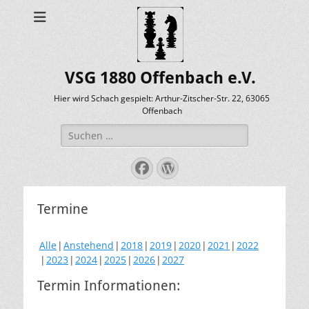
VSG 1880 Offenbach e.V.
Hier wird Schach gespielt: Arthur-Zitscher-Str. 22, 63065
Offenbach
Suche
nach:
Facebook
WordPress
Termine
Alle
Anstehend
2018
2019
2020
2021
2022
2023
2024
2025
2026
2027
Termin Informationen: