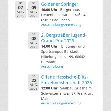
FR.
SO.
Goldener Springer
07
09
10:00 Uhr
Bürgerhaus
AUG.
AUG.
Neuenhain, Hauptstraße 45,
2026
2026
65812 Bad Soden
Ausschreibung/Anmeldung
SA.
2. Bergsträßer Jugend-
08
Grand-Prix 2026
AUG.
14:00 Uhr
Bildungs- und
2026
Sportcampus Bürstadt,
Nibelungenstr. 199, 68642
Bürstadt,
Ausschreibung
SA.
Offene Hessische-Blitz-
22
Einzelmeisterschaft 2026
AUG.
12:00 Uhr
Saalbau Griesheim
2026
Schwarzerlenweg 57, Frankfurt
Main
Ausschreibung/Anmeldung