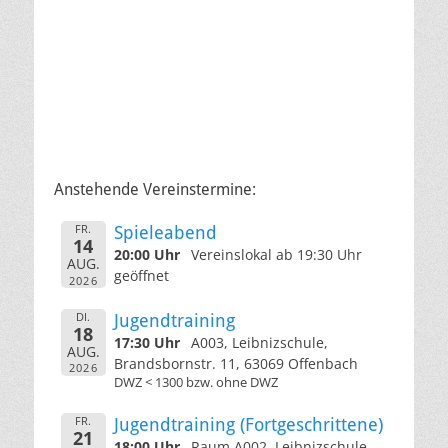
Anstehende Vereinstermine:
FR.
Spieleabend
14
20:00 Uhr
Vereinslokal ab 19:30 Uhr
AUG.
geöffnet
2026
DI.
Jugendtraining
18
17:30 Uhr
A003, Leibnizschule,
AUG.
Brandsbornstr. 11, 63069 Offenbach
2026
DWZ < 1300 bzw. ohne DWZ
FR.
Jugendtraining (Fortgeschrittene)
21
18:00 Uhr
Raum A002, Leibnizschule,