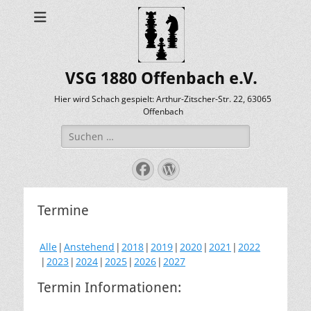
VSG 1880 Offenbach e.V.
Hier wird Schach gespielt: Arthur-Zitscher-Str. 22, 63065
Offenbach
Suche
nach:
Facebook
WordPress
Termine
Alle
Anstehend
2018
2019
2020
2021
2022
2023
2024
2025
2026
2027
Termin Informationen: