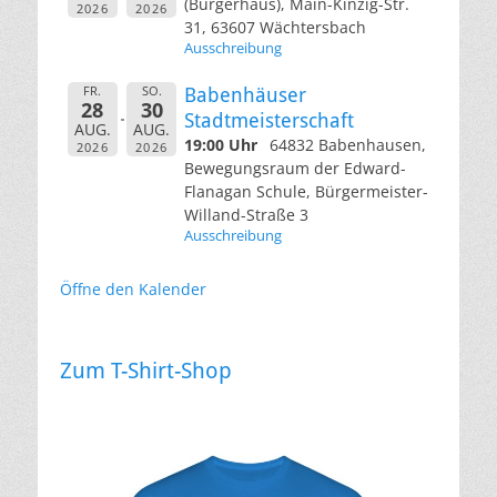
(Bürgerhaus), Main-Kinzig-Str.
2026
2026
31, 63607 Wächtersbach
Ausschreibung
FR.
SO.
Babenhäuser
28
30
Stadtmeisterschaft
AUG.
AUG.
19:00 Uhr
64832 Babenhausen,
2026
2026
Bewegungsraum der Edward-
Flanagan Schule, Bürgermeister-
Willand-Straße 3
Ausschreibung
Öffne den Kalender
Zum T-Shirt-Shop