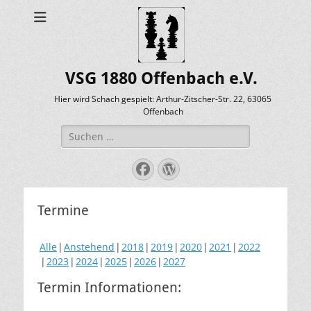
VSG 1880 Offenbach e.V.
Hier wird Schach gespielt: Arthur-Zitscher-Str. 22, 63065
Offenbach
Suche
nach:
Facebook
WordPress
Termine
Alle
Anstehend
2018
2019
2020
2021
2022
2023
2024
2025
2026
2027
Termin Informationen: