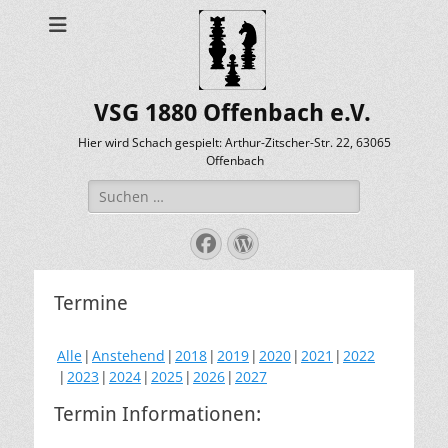
VSG 1880 Offenbach e.V.
Hier wird Schach gespielt: Arthur-Zitscher-Str. 22, 63065
Offenbach
Suche
nach:
Facebook
WordPress
Termine
Alle
Anstehend
2018
2019
2020
2021
2022
2023
2024
2025
2026
2027
Termin Informationen: