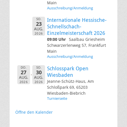
Main
Ausschreibung/Anmeldung
SO.
Internationale Hessische-
23
Schnellschach-
AUG.
Einzelmeisterschaft 2026
2026
09:00 Uhr
Saalbau Griesheim
Schwarzerlenweg 57, Frankfurt
Main
Ausschreibung/Anmeldung
DO.
SO.
Schlosspark Open
27
30
Wiesbaden
AUG.
AUG.
Jeanne-Schütz-Haus, Am
2026
2026
Schloßpark 69, 65203
Wiesbaden-Biebrich
Turnierseite
Öffne den Kalender