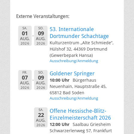
Externe Veranstaltungen:
SA.
SO.
53. Internationale
01
09
Dortmunder Schachtage
AUG.
AUG.
Kulturzentrum „Alte Schmiede“,
2026
2026
Hülshof 32, 44369 Dortmund
(Gewerbepark Hansa)
Ausschreibung/Anmeldung
FR.
SO.
Goldener Springer
07
09
10:00 Uhr
Bürgerhaus
AUG.
AUG.
Neuenhain, Hauptstraße 45,
2026
2026
65812 Bad Soden
Ausschreibung/Anmeldung
SA.
Offene Hessische-Blitz-
22
Einzelmeisterschaft 2026
AUG.
12:00 Uhr
Saalbau Griesheim
2026
Schwarzerlenweg 57, Frankfurt