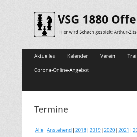
VSG 1880 Offe
Hier wird Schach gespielt: Arthur-Zit
Primäres
Zum
Aktuelles
Kalender
Verein
Trai
Inhalt
Menü
springen
Corona-Online-Angebot
Termine
Alle
Anstehend
2018
2019
2020
2021
2