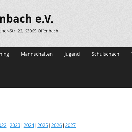
nbach e.V.
scher-Str. 22, 63065 Offenbach
ning
Mannschaften
Jugend
Schulschach
022
2023
2024
2025
2026
2027