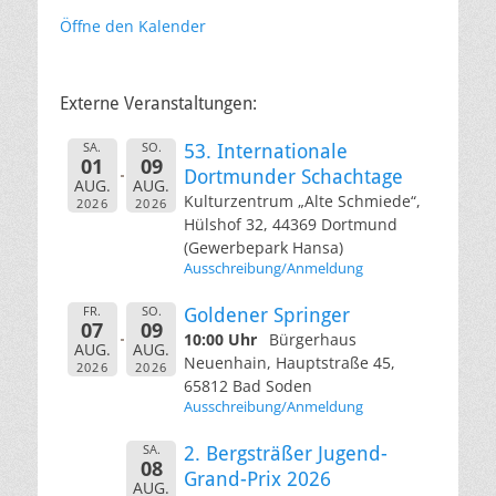
Öffne den Kalender
Externe Veranstaltungen:
SA.
SO.
53. Internationale
01
09
Dortmunder Schachtage
AUG.
AUG.
Kulturzentrum „Alte Schmiede“,
2026
2026
Hülshof 32, 44369 Dortmund
(Gewerbepark Hansa)
Ausschreibung/Anmeldung
FR.
SO.
Goldener Springer
07
09
10:00 Uhr
Bürgerhaus
AUG.
AUG.
Neuenhain, Hauptstraße 45,
2026
2026
65812 Bad Soden
Ausschreibung/Anmeldung
SA.
2. Bergsträßer Jugend-
08
Grand-Prix 2026
AUG.