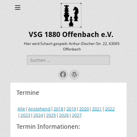
VSG 1880 Offenbach e.V.
Hier wird Schach gespielt: Arthur-Zitscher-Str. 22, 63065
Offenbach
Suche
nach:
Facebook
WordPress
Termine
Alle
Anstehend
2018
2019
2020
2021
2022
2023
2024
2025
2026
2027
Termin Informationen: