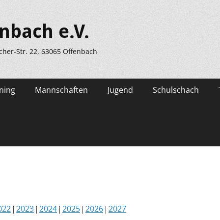
nbach e.V.
scher-Str. 22, 63065 Offenbach
ning
Mannschaften
Jugend
Schulschach
022
2023
2024
2025
2026
2027