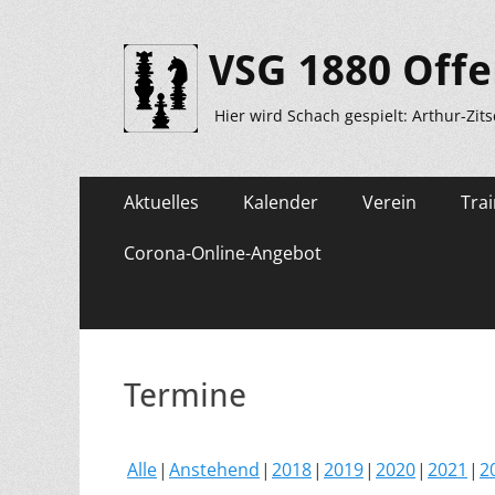
VSG 1880 Offe
Hier wird Schach gespielt: Arthur-Zit
Primäres
Zum
Aktuelles
Kalender
Verein
Trai
Inhalt
Menü
springen
Corona-Online-Angebot
Termine
Alle
Anstehend
2018
2019
2020
2021
2