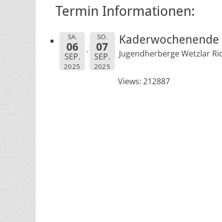
Termin Informationen:
SA.
SO.
Kaderwochenende 
06
07
Jugendherberge Wetzlar Ric
SEP.
SEP.
2025
2025
Views: 212887