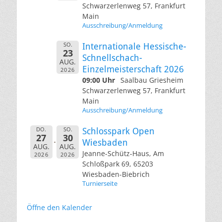
Schwarzerlenweg 57, Frankfurt
Main
Ausschreibung/Anmeldung
SO.
Internationale Hessische-
23
Schnellschach-
AUG.
Einzelmeisterschaft 2026
2026
09:00 Uhr
Saalbau Griesheim
Schwarzerlenweg 57, Frankfurt
Main
Ausschreibung/Anmeldung
DO.
SO.
Schlosspark Open
27
30
Wiesbaden
AUG.
AUG.
Jeanne-Schütz-Haus, Am
2026
2026
Schloßpark 69, 65203
Wiesbaden-Biebrich
Turnierseite
Öffne den Kalender