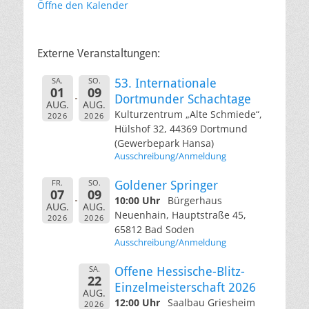
Öffne den Kalender
Externe Veranstaltungen:
SA.
SO.
53. Internationale
01
09
Dortmunder Schachtage
AUG.
AUG.
Kulturzentrum „Alte Schmiede“,
2026
2026
Hülshof 32, 44369 Dortmund
(Gewerbepark Hansa)
Ausschreibung/Anmeldung
FR.
SO.
Goldener Springer
07
09
10:00 Uhr
Bürgerhaus
AUG.
AUG.
Neuenhain, Hauptstraße 45,
2026
2026
65812 Bad Soden
Ausschreibung/Anmeldung
SA.
Offene Hessische-Blitz-
22
Einzelmeisterschaft 2026
AUG.
12:00 Uhr
Saalbau Griesheim
2026