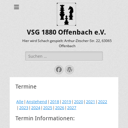
VSG 1880 Offenbach e.V.
Hier wird Schach gespielt: Arthur-Zitscher-Str. 22, 63065
Offenbach
Suche
nach:
Facebook
WordPress
Termine
Alle
Anstehend
2018
2019
2020
2021
2022
2023
2024
2025
2026
2027
Termin Informationen: