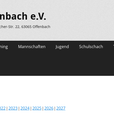
nbach e.V.
scher-Str. 22, 63065 Offenbach
ning
Mannschaften
Jugend
Schulschach
022
2023
2024
2025
2026
2027