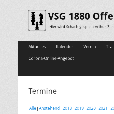
VSG 1880 Offe
Hier wird Schach gespielt: Arthur-Zit
Primäres
Zum
Aktuelles
Kalender
Verein
Trai
Inhalt
Menü
springen
Corona-Online-Angebot
Termine
Alle
Anstehend
2018
2019
2020
2021
2