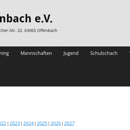
nbach e.V.
scher-Str. 22, 63065 Offenbach
ning
Mannschaften
Jugend
Schulschach
022
2023
2024
2025
2026
2027