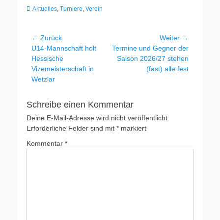
Kategorien
Aktuelles
,
Turniere
,
Verein
Beitragsnavigation
← Zurück
Weiter →
Vorheriger
Nächster
U14-Mannschaft holt
Termine und Gegner der
Beitrag:
Beitrag:
Hessische
Saison 2026/27 stehen
Vizemeisterschaft in
(fast) alle fest
Wetzlar
Schreibe einen Kommentar
Deine E-Mail-Adresse wird nicht veröffentlicht.
Erforderliche Felder sind mit
*
markiert
Kommentar
*