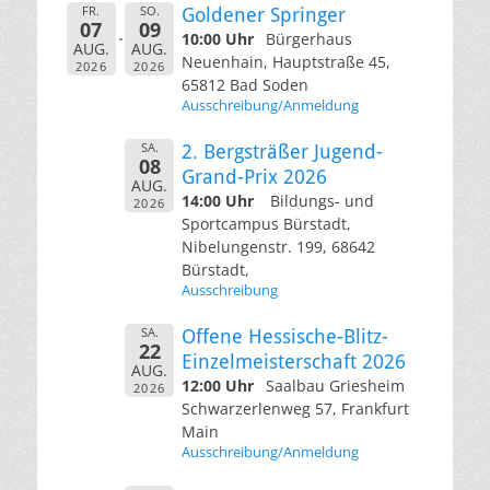
FR.
SO.
Goldener Springer
07
09
10:00 Uhr
Bürgerhaus
AUG.
AUG.
Neuenhain, Hauptstraße 45,
2026
2026
65812 Bad Soden
Ausschreibung/Anmeldung
SA.
2. Bergsträßer Jugend-
08
Grand-Prix 2026
AUG.
14:00 Uhr
Bildungs- und
2026
Sportcampus Bürstadt,
Nibelungenstr. 199, 68642
Bürstadt,
Ausschreibung
SA.
Offene Hessische-Blitz-
22
Einzelmeisterschaft 2026
AUG.
12:00 Uhr
Saalbau Griesheim
2026
Schwarzerlenweg 57, Frankfurt
Main
Ausschreibung/Anmeldung