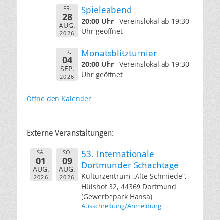
FR.
Spieleabend
28
20:00 Uhr
Vereinslokal ab 19:30
AUG.
Uhr geöffnet
2026
FR.
Monatsblitzturnier
04
20:00 Uhr
Vereinslokal ab 19:30
SEP.
Uhr geöffnet
2026
Öffne den Kalender
Externe Veranstaltungen:
SA.
SO.
53. Internationale
01
09
Dortmunder Schachtage
AUG.
AUG.
Kulturzentrum „Alte Schmiede“,
2026
2026
Hülshof 32, 44369 Dortmund
(Gewerbepark Hansa)
Ausschreibung/Anmeldung