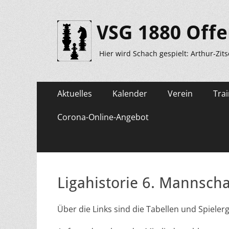
VSG 1880 Offe
Hier wird Schach gespielt: Arthur-Zit
Primäres
Zum
Aktuelles
Kalender
Verein
Trai
Inhalt
Menü
springen
Corona-Online-Angebot
Ligahistorie 6. Mannscha
Über die Links sind die Tabellen und Spiele