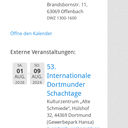
Brandsbornstr. 11,
63069 Offenbach
DWZ 1300-1600
Öffne den Kalender
Externe Veranstaltungen:
SA.
SO.
53.
01
09
Internationale
AUG.
AUG.
2026
2026
Dortmunder
Schachtage
Kulturzentrum „Alte
Schmiede“, Hülshof
32, 44369 Dortmund
(Gewerbepark Hansa)