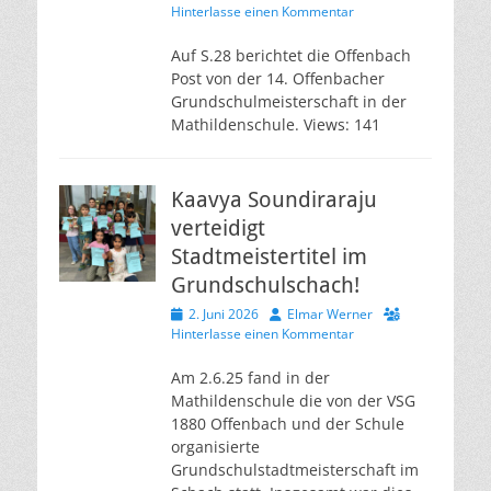
am
Hinterlasse einen Kommentar
Auf S.28 berichtet die Offenbach
Post von der 14. Offenbacher
Grundschulmeisterschaft in der
Mathildenschule. Views: 141
Kaavya Soundiraraju
verteidigt
Stadtmeistertitel im
Grundschulschach!
Veröffentlicht
Autor
2. Juni 2026
Elmar Werner
am
Hinterlasse einen Kommentar
Am 2.6.25 fand in der
Mathildenschule die von der VSG
1880 Offenbach und der Schule
organisierte
Grundschulstadtmeisterschaft im