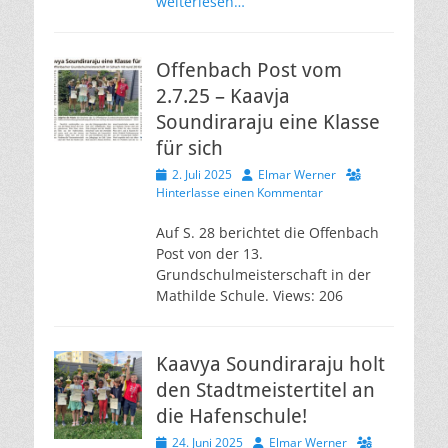
weiterlesen…
Offenbach Post vom
2.7.25 – Kaavja
Soundiraraju eine Klasse
für sich
Veröffentlicht
Autor
2. Juli 2025
Elmar Werner
am
Hinterlasse einen Kommentar
Auf S. 28 berichtet die Offenbach
Post von der 13.
Grundschulmeisterschaft in der
Mathilde Schule. Views: 206
Kaavya Soundiraraju holt
den Stadtmeistertitel an
die Hafenschule!
Veröffentlicht
Autor
24. Juni 2025
Elmar Werner