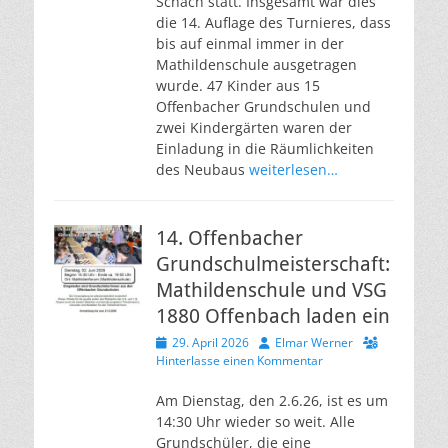
Schach statt. Insgesamt war dies
die 14. Auflage des Turnieres, dass
bis auf einmal immer in der
Mathildenschule ausgetragen
wurde. 47 Kinder aus 15
Offenbacher Grundschulen und
zwei Kindergärten waren der
Einladung in die Räumlichkeiten
des Neubaus
weiterlesen…
14. Offenbacher
Grundschulmeisterschaft:
Mathildenschule und VSG
1880 Offenbach laden ein
Veröffentlicht
Autor
29. April 2026
Elmar Werner
am
Hinterlasse einen Kommentar
Am Dienstag, den 2.6.26, ist es um
14:30 Uhr wieder so weit. Alle
Grundschüler, die eine