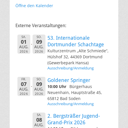
Öffne den Kalender
Externe Veranstaltungen:
SA.
SO.
53. Internationale
01
09
Dortmunder Schachtage
AUG.
AUG.
Kulturzentrum „Alte Schmiede“,
2026
2026
Hülshof 32, 44369 Dortmund
(Gewerbepark Hansa)
Ausschreibung/Anmeldung
FR.
SO.
Goldener Springer
07
09
10:00 Uhr
Bürgerhaus
AUG.
AUG.
Neuenhain, Hauptstraße 45,
2026
2026
65812 Bad Soden
Ausschreibung/Anmeldung
SA.
2. Bergsträßer Jugend-
08
Grand-Prix 2026
AUG.