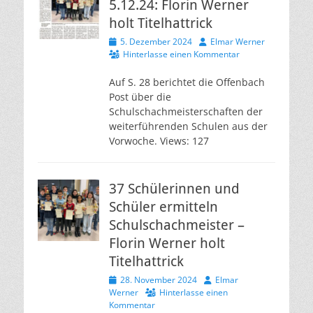
5.12.24: Florin Werner
holt Titelhattrick
Veröffentlicht
Autor
5. Dezember 2024
Elmar Werner
am
Hinterlasse einen Kommentar
Auf S. 28 berichtet die Offenbach
Post über die
Schulschachmeisterschaften der
weiterführenden Schulen aus der
Vorwoche. Views: 127
37 Schülerinnen und
Schüler ermitteln
Schulschachmeister –
Florin Werner holt
Titelhattrick
Veröffentlicht
Autor
28. November 2024
Elmar
am
Werner
Hinterlasse einen
Kommentar