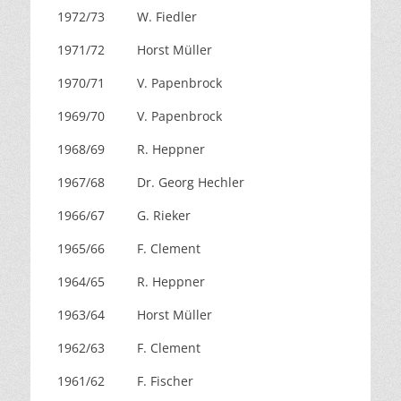
1972/73
W. Fiedler
1971/72
Horst Müller
1970/71
V. Papenbrock
1969/70
V. Papenbrock
1968/69
R. Heppner
1967/68
Dr. Georg Hechler
1966/67
G. Rieker
1965/66
F. Clement
1964/65
R. Heppner
1963/64
Horst Müller
1962/63
F. Clement
1961/62
F. Fischer