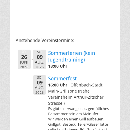
Anstehende Vereinstermine:
FR.
SO.
Sommerferien (kein
26
09
Jugendtraining)
JUNI
AUG.
18:00 Uhr
2026
2026
SO.
Sommerfest
09
16:00 Uhr
Offenbach-Stadt
AUG.
Main-Grillzone (Nähe
2026
Vereinsheim Arthur-Zitscher
Strasse )
Es gibt ein zwangloses, gemütliches
Beisammensein am Mainufer.
Wir werden einen Grill aufbauen.
Grillgut, Besteck, Teller/Gläser bitte
selbst mitbringen. Für Getränke ist