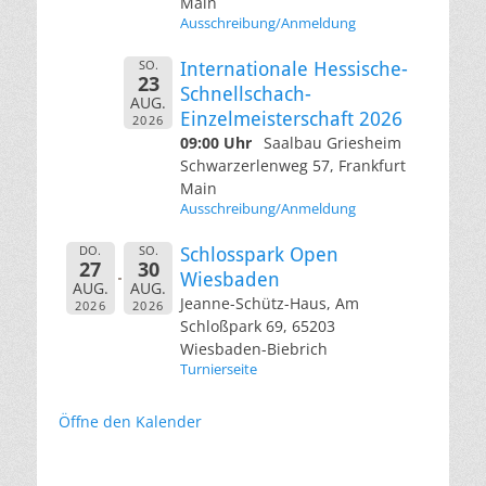
Main
Ausschreibung/Anmeldung
SO.
Internationale Hessische-
23
Schnellschach-
AUG.
Einzelmeisterschaft 2026
2026
09:00 Uhr
Saalbau Griesheim
Schwarzerlenweg 57, Frankfurt
Main
Ausschreibung/Anmeldung
DO.
SO.
Schlosspark Open
27
30
Wiesbaden
AUG.
AUG.
Jeanne-Schütz-Haus, Am
2026
2026
Schloßpark 69, 65203
Wiesbaden-Biebrich
Turnierseite
Öffne den Kalender