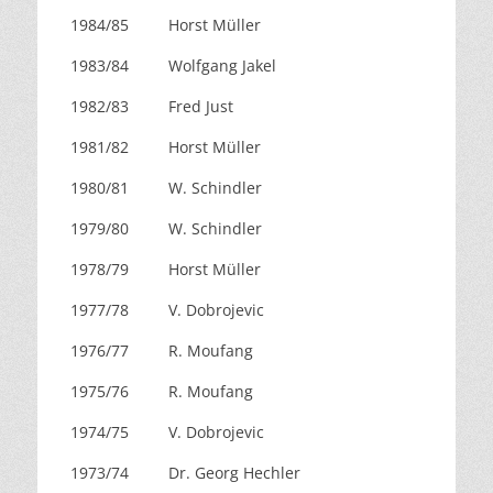
1984/85
Horst Müller
1983/84
Wolfgang Jakel
1982/83
Fred Just
1981/82
Horst Müller
1980/81
W. Schindler
1979/80
W. Schindler
1978/79
Horst Müller
1977/78
V. Dobrojevic
1976/77
R. Moufang
1975/76
R. Moufang
1974/75
V. Dobrojevic
1973/74
Dr. Georg Hechler