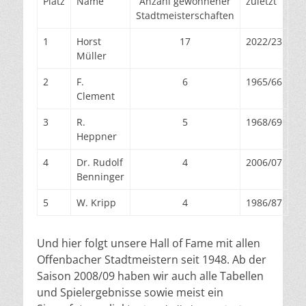
Platz
Name
Anzahl gewonnener
zuletzt
Stadtmeisterschaften
1
Horst
17
2022/23
Müller
2
F.
6
1965/66
Clement
3
R.
5
1968/69
Heppner
4
Dr. Rudolf
4
2006/07
Benninger
5
W. Kripp
4
1986/87
Und hier folgt unsere Hall of Fame mit allen
Offenbacher Stadtmeistern seit 1948. Ab der
Saison 2008/09 haben wir auch alle Tabellen
und Spielergebnisse sowie meist ein