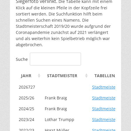
Siegerfoto verlinkt.
Die Tabelle kann mit einem
Klick auf die kleinen Pfeile in der Kopfzeile frei
sortiert werden. Die Suchfunktion hilft beim
schnellen Suchen eines Namens. Die
Stadtmeisterschaft 2019/20 wurde aufgrund der
Coronapandemie zunächst auf 2021 verlängert
und als weiterhin kein Spielbetrieb möglich war
abgebrochen.
Suche
JAHR
STADTMEISTER
TABELLEN, SPIEL
2026727
Stadtmeisterschaft
2025/26
Frank Braig
Stadtmeisterschaft
2024/25
Frank Braig
Stadtmeisterschaft
2023/24
Lothar Trumpp
Stadtmeisterschaft
2022/23
Horst Müller
Stadtmeisterschaft