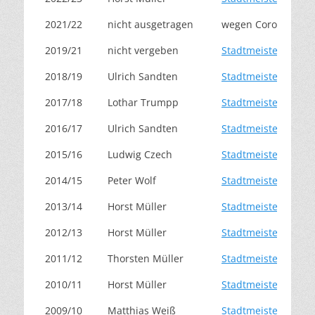
2021/22
nicht ausgetragen
wegen Corona nich
2019/21
nicht vergeben
Stadtmeisterschaft
2018/19
Ulrich Sandten
Stadtmeisterschaft
2017/18
Lothar Trumpp
Stadtmeisterschaft
2016/17
Ulrich Sandten
Stadtmeisterschaft
2015/16
Ludwig Czech
Stadtmeisterschaft
2014/15
Peter Wolf
Stadtmeisterschaft
2013/14
Horst Müller
Stadtmeisterschaft
2012/13
Horst Müller
Stadtmeisterschaft
2011/12
Thorsten Müller
Stadtmeisterschaft
2010/11
Horst Müller
Stadtmeisterschaft
2009/10
Matthias Weiß
Stadtmeisterschaft