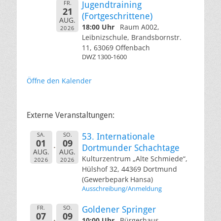
FR.
Jugendtraining
21
(Fortgeschrittene)
AUG.
18:00 Uhr
Raum A002,
2026
Leibnizschule, Brandsbornstr.
11, 63069 Offenbach
DWZ 1300-1600
Öffne den Kalender
Externe Veranstaltungen:
SA.
SO.
53. Internationale
01
09
Dortmunder Schachtage
AUG.
AUG.
Kulturzentrum „Alte Schmiede“,
2026
2026
Hülshof 32, 44369 Dortmund
(Gewerbepark Hansa)
Ausschreibung/Anmeldung
FR.
SO.
Goldener Springer
07
09
10:00 Uhr
Bürgerhaus