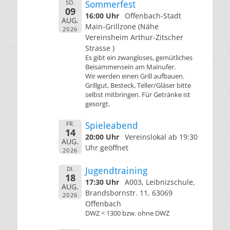
SO.
Sommerfest
09
16:00 Uhr
Offenbach-Stadt
AUG.
Main-Grillzone (Nähe
2026
Vereinsheim Arthur-Zitscher
Strasse )
Es gibt ein zwangloses, gemütliches
Beisammensein am Mainufer.
Wir werden einen Grill aufbauen.
Grillgut, Besteck, Teller/Gläser bitte
selbst mitbringen. Für Getränke ist
gesorgt.
FR.
Spieleabend
14
20:00 Uhr
Vereinslokal ab 19:30
AUG.
Uhr geöffnet
2026
DI.
Jugendtraining
18
17:30 Uhr
A003, Leibnizschule,
AUG.
Brandsbornstr. 11, 63069
2026
Offenbach
DWZ < 1300 bzw. ohne DWZ