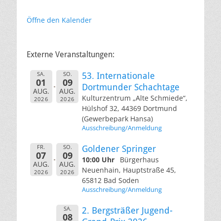
Öffne den Kalender
Externe Veranstaltungen:
SA.
SO.
53. Internationale
01
09
Dortmunder Schachtage
AUG.
AUG.
Kulturzentrum „Alte Schmiede“,
2026
2026
Hülshof 32, 44369 Dortmund
(Gewerbepark Hansa)
Ausschreibung/Anmeldung
FR.
SO.
Goldener Springer
07
09
10:00 Uhr
Bürgerhaus
AUG.
AUG.
Neuenhain, Hauptstraße 45,
2026
2026
65812 Bad Soden
Ausschreibung/Anmeldung
SA.
2. Bergsträßer Jugend-
08