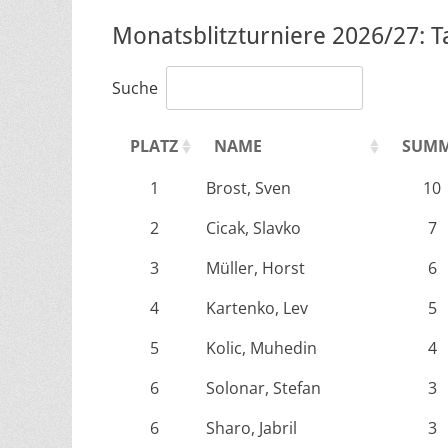
Monatsblitzturniere 2026/27: 
Suche
PLATZ
NAME
SUM
1
Brost, Sven
10
2
Cicak, Slavko
7
3
Müller, Horst
6
4
Kartenko, Lev
5
5
Kolic, Muhedin
4
6
Solonar, Stefan
3
6
Sharo, Jabril
3