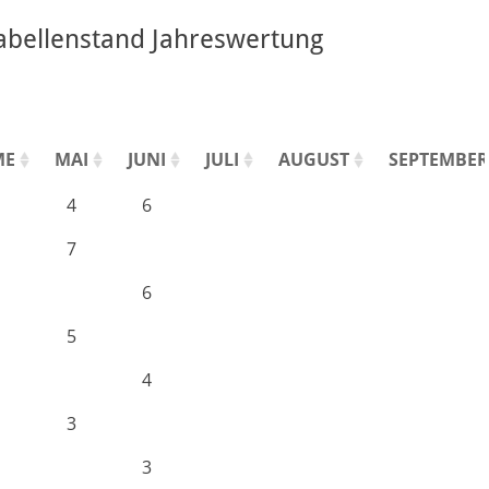
Tabellenstand Jahreswertung
ME
MAI
JUNI
JULI
AUGUST
SEPTEMBER
4
6
7
6
5
4
3
3