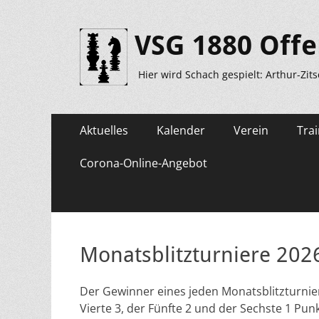
VSG 1880 Offe
Hier wird Schach gespielt: Arthur-Zit
Primäres
Zum
Aktuelles
Kalender
Verein
Trai
Inhalt
Menü
springen
Corona-Online-Angebot
Monatsblitzturniere 202
Der Gewinner eines jeden Monatsblitzturnieres
Vierte 3, der Fünfte 2 und der Sechste 1 Punk