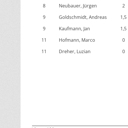
8
Neubauer, Jürgen
2
9
Goldschmidt, Andreas
1,5
9
Kaufmann, Jan
1,5
11
Hofmann, Marco
0
11
Dreher, Luzian
0