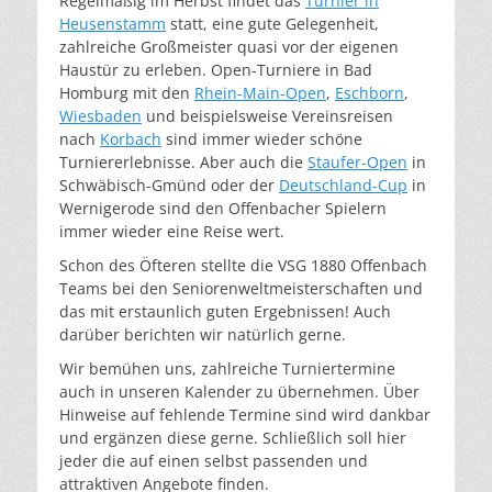
Regelmäßig im Herbst findet das
Turnier in
Heusenstamm
statt, eine gute Gelegenheit,
zahlreiche Großmeister quasi vor der eigenen
Haustür zu erleben. Open-Turniere in Bad
Homburg mit den
Rhein-Main-Open
,
Eschborn
,
Wiesbaden
und beispielsweise Vereinsreisen
nach
Korbach
sind immer wieder schöne
Turniererlebnisse. Aber auch die
Staufer-Open
in
Schwäbisch-Gmünd oder der
Deutschland-Cup
in
Wernigerode sind den Offenbacher Spielern
immer wieder eine Reise wert.
Schon des Öfteren stellte die VSG 1880 Offenbach
Teams bei den Seniorenweltmeisterschaften und
das mit erstaunlich guten Ergebnissen! Auch
darüber berichten wir natürlich gerne.
Wir bemühen uns, zahlreiche Turniertermine
auch in unseren Kalender zu übernehmen. Über
Hinweise auf fehlende Termine sind wird dankbar
und ergänzen diese gerne. Schließlich soll hier
jeder die auf einen selbst passenden und
attraktiven Angebote finden.