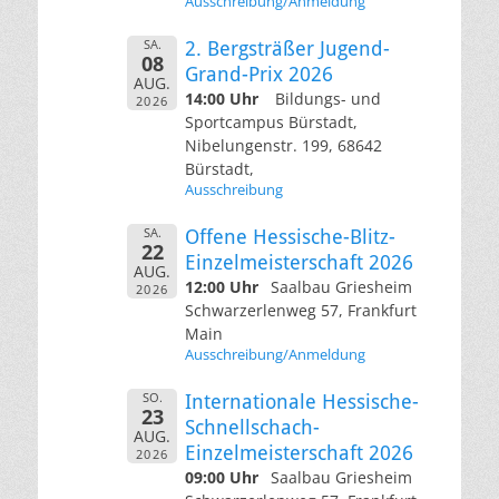
Ausschreibung/Anmeldung
SA.
2. Bergsträßer Jugend-
08
Grand-Prix 2026
AUG.
14:00 Uhr
Bildungs- und
2026
Sportcampus Bürstadt,
Nibelungenstr. 199, 68642
Bürstadt,
Ausschreibung
SA.
Offene Hessische-Blitz-
22
Einzelmeisterschaft 2026
AUG.
12:00 Uhr
Saalbau Griesheim
2026
Schwarzerlenweg 57, Frankfurt
Main
Ausschreibung/Anmeldung
SO.
Internationale Hessische-
23
Schnellschach-
AUG.
Einzelmeisterschaft 2026
2026
09:00 Uhr
Saalbau Griesheim