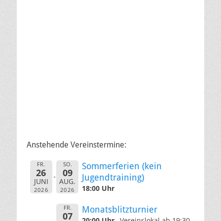
Anstehende Vereinstermine:
FR.
SO.
Sommerferien (kein
26
09
Jugendtraining)
JUNI
AUG.
18:00 Uhr
2026
2026
FR.
Monatsblitzturnier
07
20:00 Uhr
Vereinslokal ab 19:30