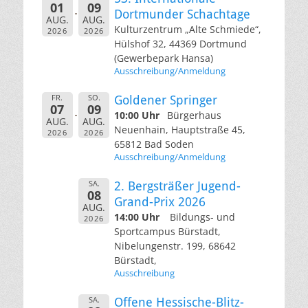
01
09
Dortmunder Schachtage
AUG.
AUG.
Kulturzentrum „Alte Schmiede“,
2026
2026
Hülshof 32, 44369 Dortmund
(Gewerbepark Hansa)
Ausschreibung/Anmeldung
FR.
SO.
Goldener Springer
07
09
10:00 Uhr
Bürgerhaus
AUG.
AUG.
Neuenhain, Hauptstraße 45,
2026
2026
65812 Bad Soden
Ausschreibung/Anmeldung
SA.
2. Bergsträßer Jugend-
08
Grand-Prix 2026
AUG.
14:00 Uhr
Bildungs- und
2026
Sportcampus Bürstadt,
Nibelungenstr. 199, 68642
Bürstadt,
Ausschreibung
SA.
Offene Hessische-Blitz-