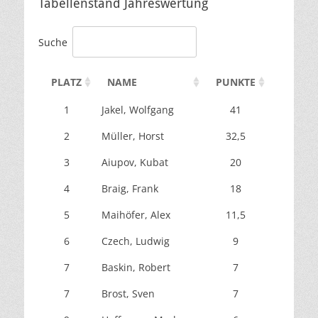
Tabellenstand Jahreswertung
Suche
PLATZ
NAME
PUNKTE
MAI
1
Jakel, Wolfgang
41
2
Müller, Horst
32,5
3
Aiupov, Kubat
20
4
Braig, Frank
18
5
Maihöfer, Alex
11,5
6
Czech, Ludwig
9
7
Baskin, Robert
7
7
Brost, Sven
7