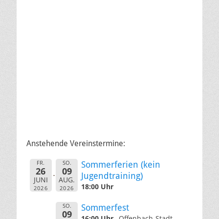
Anstehende Vereinstermine:
FR.
SO.
Sommerferien (kein
26
09
Jugendtraining)
JUNI
AUG.
18:00 Uhr
2026
2026
SO.
Sommerfest
09
16:00 Uhr
Offenbach-Stadt