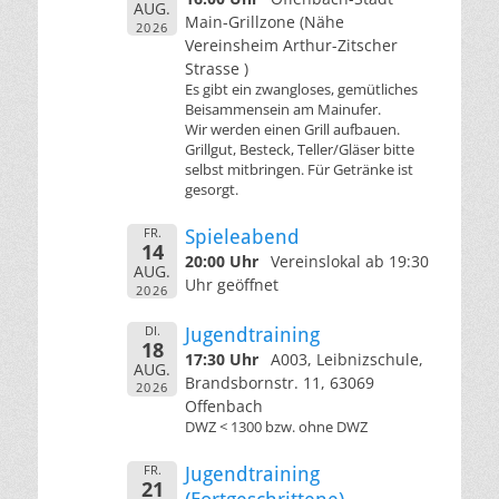
AUG.
Main-Grillzone (Nähe
2026
Vereinsheim Arthur-Zitscher
Strasse )
Es gibt ein zwangloses, gemütliches
Beisammensein am Mainufer.
Wir werden einen Grill aufbauen.
Grillgut, Besteck, Teller/Gläser bitte
selbst mitbringen. Für Getränke ist
gesorgt.
FR.
Spieleabend
14
20:00 Uhr
Vereinslokal ab 19:30
AUG.
Uhr geöffnet
2026
DI.
Jugendtraining
18
17:30 Uhr
A003, Leibnizschule,
AUG.
Brandsbornstr. 11, 63069
2026
Offenbach
DWZ < 1300 bzw. ohne DWZ
FR.
Jugendtraining
21