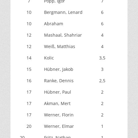
7
Popp, Igor
7
10
Bergmann, Lenard
6
10
Abraham
6
12
Mashaal, Shahriar
4
12
Weiß, Matthias
4
14
Kolic
3,5
15
Hübner, Jakob
3
16
Ranke, Dennis
2,5
17
Hübner, Paul
2
17
Akman, Mert
2
2
17
Werner, Florin
2
20
Werner, Elmar
1
20
Fritz, Nathan
1