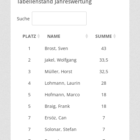
Tabellenstand Jahreswertung
Suche
PLATZ
NAME
SUMME
MAI
1
Brost, Sven
43
7
2
Jakel, Wolfgang
33,5
4
3
Müller, Horst
32,5
5
4
Lohmann, Laurin
28
5
Hofmann, Marco
18
3
5
Braig, Frank
18
7
Ersöz, Can
7
7
Solonar, Stefan
7