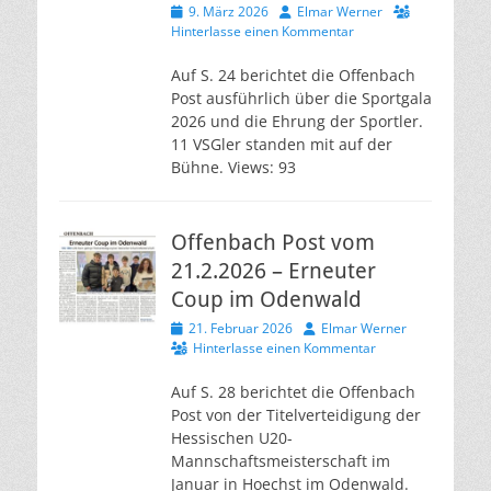
Veröffentlicht
Autor
9. März 2026
Elmar Werner
am
Hinterlasse einen Kommentar
Auf S. 24 berichtet die Offenbach
Post ausführlich über die Sportgala
2026 und die Ehrung der Sportler.
11 VSGler standen mit auf der
Bühne. Views: 93
Offenbach Post vom
21.2.2026 – Erneuter
Coup im Odenwald
Veröffentlicht
Autor
21. Februar 2026
Elmar Werner
am
Hinterlasse einen Kommentar
Auf S. 28 berichtet die Offenbach
Post von der Titelverteidigung der
Hessischen U20-
Mannschaftsmeisterschaft im
Januar in Hoechst im Odenwald.