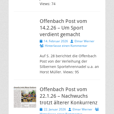
Views: 74
Offenbach Post vom
14.2.26 – Um Sport
verdient gemacht
Veröffentlicht
Autor
14. Februar 2026
Elmar Werner
am
Hinterlasse einen Kommentar
Auf S. 28 berichtet die Offenbach
Post von der Verleihung der
Silbernen Sportehrennadel u.a. an
Horst Müller. Views: 95
Offenbach Post vom
22.1.26 – Nachwuchs
trotzt älterer Konkurrenz
Veröffentlicht
Autor
22. Januar 2026
Elmar Werner
am
Hinterlasse einen Kommentar