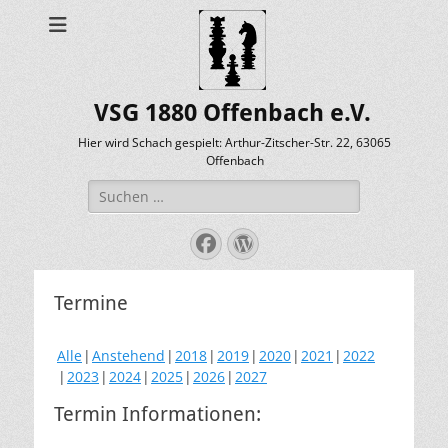
VSG 1880 Offenbach e.V.
Hier wird Schach gespielt: Arthur-Zitscher-Str. 22, 63065
Offenbach
Suche
nach:
Facebook
WordPress
Termine
Alle
Anstehend
2018
2019
2020
2021
2022
2023
2024
2025
2026
2027
Termin Informationen: