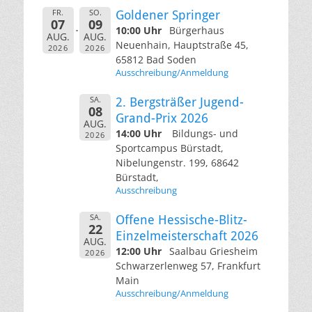
FR.
SO.
Goldener Springer
07
09
10:00 Uhr
Bürgerhaus
AUG.
AUG.
Neuenhain, Hauptstraße 45,
2026
2026
65812 Bad Soden
Ausschreibung/Anmeldung
SA.
2. Bergsträßer Jugend-
08
Grand-Prix 2026
AUG.
14:00 Uhr
Bildungs- und
2026
Sportcampus Bürstadt,
Nibelungenstr. 199, 68642
Bürstadt,
Ausschreibung
SA.
Offene Hessische-Blitz-
22
Einzelmeisterschaft 2026
AUG.
12:00 Uhr
Saalbau Griesheim
2026
Schwarzerlenweg 57, Frankfurt
Main
Ausschreibung/Anmeldung