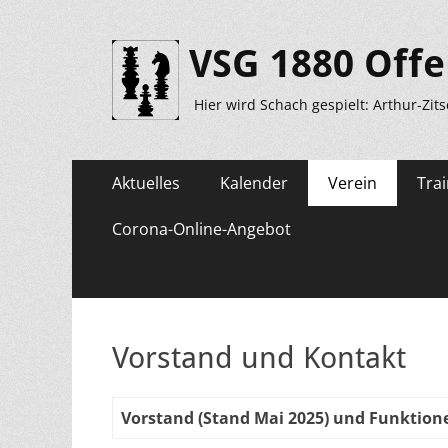
VSG 1880 Offe
Hier wird Schach gespielt: Arthur-Zit
Primäres
Zum
Aktuelles
Kalender
Verein
Trai
Inhalt
Menü
springen
Corona-Online-Angebot
Vorstand und Kontakt
Vorstand (Stand Mai 2025) und Funktion