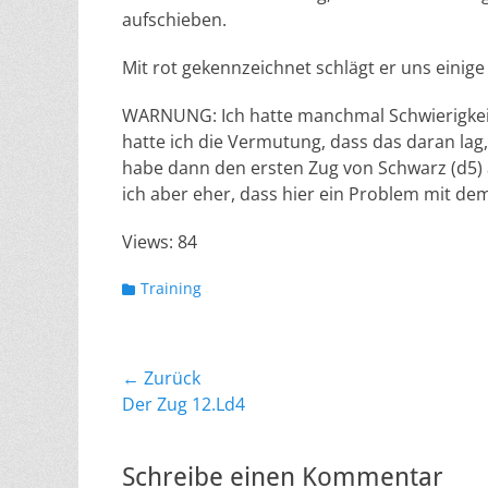
aufschieben.
Mit rot gekennzeichnet schlägt er uns einige 
WARNUNG: Ich hatte manchmal Schwierigkeite
hatte ich die Vermutung, dass das daran lag,
habe dann den ersten Zug von Schwarz (d5) a
ich aber eher, dass hier ein Problem mit de
Views: 84
Kategorien
Training
Beitragsnavigation
← Zurück
Vorheriger
Der Zug 12.Ld4
Beitrag:
Schreibe einen Kommentar