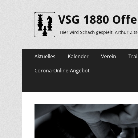
VSG 1880 Offe
Hier wird Schach gespielt: Arthur-Zit
Primäres
Zum
Aktuelles
Kalender
Verein
Trai
Inhalt
Menü
springen
Corona-Online-Angebot