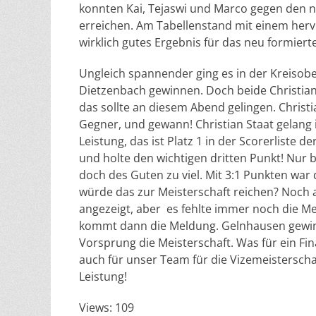
konnten Kai, Tejaswi und Marco gegen den ne
erreichen. Am Tabellenstand mit einem hervo
wirklich gutes Ergebnis für das neu formiert
Ungleich spannender ging es in der Kreisob
Dietzenbach gewinnen. Doch beide Christia
das sollte an diesem Abend gelingen. Christ
Gegner, und gewann! Christian Staat gelang i
Leistung, das ist Platz 1 in der Scorerliste d
und holte den wichtigen dritten Punkt! Nur
doch des Guten zu viel. Mit 3:1 Punkten war
würde das zur Meisterschaft reichen? Noch
angezeigt, aber es fehlte immer noch die 
kommt dann die Meldung. Gelnhausen gewinnt
Vorsprung die Meisterschaft. Was für ein F
auch für unser Team für die Vizemeisterscha
Leistung!
Views: 109