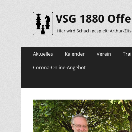
VSG 1880 Offe
Hier wird Schach gespielt: Arthur-Zit
Primäres
Zum
Aktuelles
Kalender
Verein
Trai
Inhalt
Menü
springen
Corona-Online-Angebot