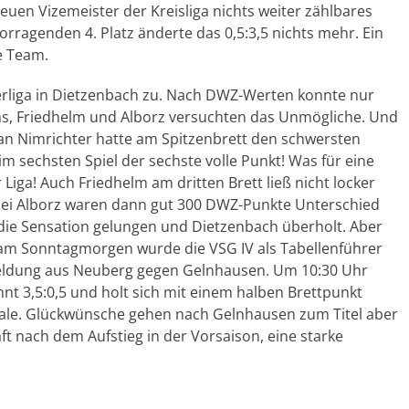
uen Vizemeister der Kreisliga nichts weiter zählbares
rragenden 4. Platz änderte das 0,5:3,5 nichts mehr. Ein
e Team.
erliga in Dietzenbach zu. Nach DWZ-Werten konnte nur
ns, Friedhelm und Alborz versuchten das Unmögliche. Und
ian Nimrichter hatte am Spitzenbrett den schwersten
m sechsten Spiel der sechste volle Punkt! Was für eine
er Liga! Auch Friedhelm am dritten Brett ließ nicht locker
 bei Alborz waren dann gut 300 DWZ-Punkte Unterschied
 die Sensation gelungen und Dietzenbach überholt. Aber
 am Sonntagmorgen wurde die VSG IV als Tabellenführer
Meldung aus Neuberg gegen Gelnhausen. Um 10:30 Uhr
 3,5:0,5 und holt sich mit einem halben Brettpunkt
inale. Glückwünsche gehen nach Gelnhausen zum Titel aber
ft nach dem Aufstieg in der Vorsaison, eine starke