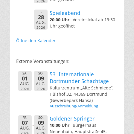
2026
FR.
Spieleabend
28
20:00 Uhr
Vereinslokal ab 19:30
AUG.
Uhr geöffnet
2026
Öffne den Kalender
Externe Veranstaltungen:
SA.
SO.
53. Internationale
01
09
Dortmunder Schachtage
AUG.
AUG.
Kulturzentrum „Alte Schmiede“,
2026
2026
Hülshof 32, 44369 Dortmund
(Gewerbepark Hansa)
Ausschreibung/Anmeldung
FR.
SO.
Goldener Springer
07
09
10:00 Uhr
Bürgerhaus
AUG.
AUG.
Neuenhain, Hauptstraße 45,
2026
2026