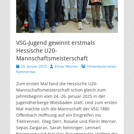
VSG-Jugend gewinnt erstmals
Hessische U20-
Mannschaftsmeisterschaft
Veröffentlicht
Autor
26. Januar 2025
Elmar Werner
Hinterlasse einen
am
Kommentar
Zum ersten Mal fand die Hessische U20-
Mannschaftsmeisterschaft schon gleich zum
Jahresbeginn vom 24.-26. Januar 2025 in der
Jugendherberge Wiesbaden statt. Und zum ersten
Mal machte sich die Mannschaft der VSG 1880
Offenbach Hoffnung auf ein Eingreifen ins
Titelrennen. Oleg Derr, Rosalie und Florin Werner,
Sepas Zargaran, Sarah Neininger, Lennart
Bergmann und Kyriakos Papadopoulos stellten die