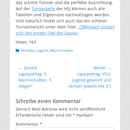
das schöne Turnier und die perfekte Ausrichtung.
Auf der
Turnierseite
der HSJ können auch alle
Tabellen und Ergebnisse nachvollzogen werden.
Und natürlich findet sich auch das ein schöner
Turnierbericht unter dem Titel: „
Offenbach sichert
sich den ersten Titel der Saison
„
Views: 163
Kategorien
Aktuelles
,
Jugend
,
Mannschaften
Beitragsnavigation
← Zurück
Weiter →
Vorheriger
Nächster
Ligaspieltag: 5
Ligaspieltag: VSG-
Beitrag:
Beitrag:
Mannschaften, 5
Jugend gewinnt und
Siege!!!
verliert jeweils mit 3:1
Schreibe einen Kommentar
Deine E-Mail-Adresse wird nicht veröffentlicht.
Erforderliche Felder sind mit
*
markiert
Kommentar
*