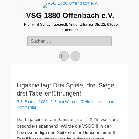
VSG 1880 Offenbach e.V.
Hier wird Schach gespielt: Arthur-Zitscher-Str. 22, 63065
Offenbach
Suche
nach:
Facebook
WordPress
Ligaspieltag: Drei Spiele, drei Siege,
drei Tabellenführungen!
Veröffentlicht
Autor
3. Februar 2025
Elmar Werner
Hinterlasse einen
am
Kommentar
Der Ligaspieltag am Samstag, den 1.2.25, war ganz
besonders spannend. Würde die VSGO II in der
Bezirksoberliga den Spitzenreiter Heusenstamm II