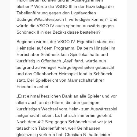
Paroli bieten können und im Aufstiegsrennen
bleiben? Würde die VSGO III in der Bezirksliga die
Tabellenführung gegen den Ligafavoriten
Büdingen/Wächtersbach II verteidigen können? Und
würde die VSGO IV auch spontan auswärts gegen
Schöneck II in der Bezirksklasse bestehen?
Beginnen wir mit der VSGO IV. Eigentlich stand ein
Heimspiel auf dem Programm. Da beim Hinspiel im
Herbst aber Schöneck kein Spiellokal hatte und
kurzfristig in Offenbach „Asyl“ fand, wurde nun
aufgrund zu weniger Fahrgelegenheiten getauscht
und das Offenbacher Heimspiel fand in Schöneck
statt. Der Spielbericht von Mannschaftsführer
Friedhelm anbei:
„Erst einmal herzlichen Dank an alle Spieler und vor
allem auch an die Eltern, die den gestrigen
kurzfristigen Wechsel vom Heim- zum Auswärtsspiel
mitgemacht haben. Es hat sich immerhin gelohnt.
Nach dem 4:2 Sieg gegen Schöneck sind wir jetzt
tatsächlich Tabellenführer, weil Gelnhausen
gleichzeitig verloren hat. Christian N. hatte leider