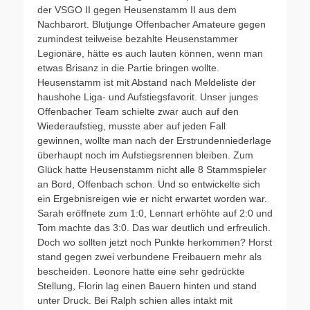
der VSGO II gegen Heusenstamm II aus dem
Nachbarort. Blutjunge Offenbacher Amateure gegen
zumindest teilweise bezahlte Heusenstammer
Legionäre, hätte es auch lauten können, wenn man
etwas Brisanz in die Partie bringen wollte.
Heusenstamm ist mit Abstand nach Meldeliste der
haushohe Liga- und Aufstiegsfavorit. Unser junges
Offenbacher Team schielte zwar auch auf den
Wiederaufstieg, musste aber auf jeden Fall
gewinnen, wollte man nach der Erstrundenniederlage
überhaupt noch im Aufstiegsrennen bleiben. Zum
Glück hatte Heusenstamm nicht alle 8 Stammspieler
an Bord, Offenbach schon. Und so entwickelte sich
ein Ergebnisreigen wie er nicht erwartet worden war.
Sarah eröffnete zum 1:0, Lennart erhöhte auf 2:0 und
Tom machte das 3:0. Das war deutlich und erfreulich.
Doch wo sollten jetzt noch Punkte herkommen? Horst
stand gegen zwei verbundene Freibauern mehr als
bescheiden. Leonore hatte eine sehr gedrückte
Stellung, Florin lag einen Bauern hinten und stand
unter Druck. Bei Ralph schien alles intakt mit