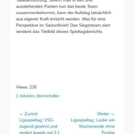
Tabellenführung. Sofern man in den drei
ausstehenden Partien nun das beste Team
zusammenbekommt, kann der Aufstieg tatsächlich
aus eigener Kraft erreicht werden. Was für eine
Perspektive im Saisonfinish! Das Siegerteam ziert
verdient das Titelbild dieses Spieltagsberichts.
Views: 235
Kategorien
Aktuelles
,
Mannschaften
Beitragsnavigation
← Zurück
Weiter →
Vorheriger
Nächster
Ligaspieltag: VSG-
Ligaspieltag: Leider ein
Beitrag:
Beitrag:
Jugend gewinnt und
Wochenende ohne
verliert jeweils mit 3:1
Punkte