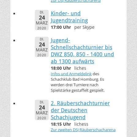
Zur DSJ Räuberschacharena
DI.
Kinder- und
24
Jugendtraining
MÄRZ
17:00 Uhr
per Skype
2020
DI.
Jugend-
24
Schnellschachturnier bis
MÄRZ
DWZ 850, 850 - 1400 und
2020
ab 1300 aufwärts
18:00 Uhr
liches
Infos und Anmeldelink
des
Schachklub Bad Homburg. Es
werden drei Turniere nach
Spielstärke gestaffelt gespielt.
DI.
2. Räuberschachturnier
24
der Deutschen
MÄRZ
Schachjugend
2020
18:15 Uhr
lichess
Zur zweiten DSJ Räuberschacharena