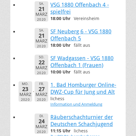
SA.
VSG 1880 Offenbach 4 -
21
spielfrei
MÄRZ
18:00 Uhr
Vereinsheim
2020
SA.
SF Neuberg 6 - VSG 1880
21
Offenbach 5
MÄRZ
18:00 Uhr
fällt aus
2020
SO.
SF Wadgassen - VSG 1880
22
Offenbach 1 (Frauen)
MÄRZ
10:00 Uhr
fällt aus
2020
MO.
FR.
1. Bad Homburger Online-
23
27
DWZ-Cup für Jung und Alt
MÄRZ
MÄRZ
lichess
2020
2020
Information und Anmeldung
DI.
Räuberschachturnier der
24
Deutschen Schachjugend
MÄRZ
11:15 Uhr
lichess
2020