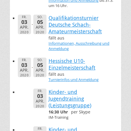
Information und Anmeldung
bis 31.3.
um 16 Uhr.
FR.
SO.
Qualifikationsturnier
03
05
Deutsche Schach-
APR.
APR.
Amateurmeisterschaft
2020
2020
fällt aus
Informationen, Ausschreibung und
Anmeldung
FR.
SO.
Hessische U10-
03
05
Einzelmeisterschaft
APR.
APR.
fällt aus
2020
2020
Turnierinfos und Anmeldung
FR.
Kinder- und
03
Jugendtraining
APR.
(Leistungsgruppe)
2020
16:30 Uhr
per Skype
IM-Training
FR.
Kinder- und