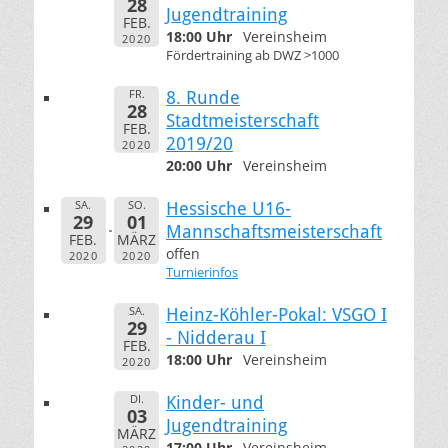
28
Jugendtraining
FEB.
18:00 Uhr
Vereinsheim
2020
Fördertraining ab DWZ >1000
FR.
8. Runde
28
Stadtmeisterschaft
FEB.
2019/20
2020
20:00 Uhr
Vereinsheim
SA.
SO.
Hessische U16-
29
01
Mannschaftsmeisterschaft
FEB.
MÄRZ
offen
2020
2020
Turnierinfos
SA.
Heinz-Köhler-Pokal: VSGO I
29
- Nidderau I
FEB.
18:00 Uhr
Vereinsheim
2020
DI.
Kinder- und
03
Jugendtraining
MÄRZ
17:00 Uhr
Vereinsheim