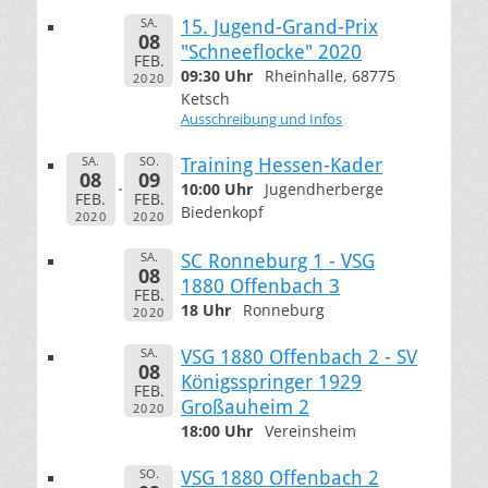
SA.
15. Jugend-Grand-Prix
08
"Schneeflocke" 2020
FEB.
09:30 Uhr
Rheinhalle, 68775
2020
Ketsch
Ausschreibung und Infos
SA.
SO.
Training Hessen-Kader
08
09
10:00 Uhr
Jugendherberge
FEB.
FEB.
Biedenkopf
2020
2020
SA.
SC Ronneburg 1 - VSG
08
1880 Offenbach 3
FEB.
18 Uhr
Ronneburg
2020
SA.
VSG 1880 Offenbach 2 - SV
08
Königsspringer 1929
FEB.
Großauheim 2
2020
18:00 Uhr
Vereinsheim
SO.
VSG 1880 Offenbach 2