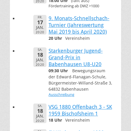
18:00 Uhr
(fällt aus)
2020
Fördertraining ab DWZ >1000
FR.
9. Monats-Schnellschach-
17
Turnier (Jahreswertung
JAN.
Mai 2019 bis April 2020)
2020
20 Uhr
Vereinsheim
SA.
Starkenburger Jugend-
18
Grand-Prix in
JAN.
Babenhausen U8-U20
2020
09:30 Uhr
Bewegungsraum
der Edward-Flanagan-Schule,
Bürgermeister-Willand-Straße 3,
64832 Babenhausen
Ausschreibung
SA.
VSG 1880 Offenbach 3 - SK
18
1959 Bischofsheim 1
JAN.
18 Uhr
Vereinsheim
2020