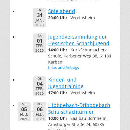
FR.
Spielabend
31
20:00 Uhr
Vereinsheim
JAN.
2020
SA.
Jugendversammlung der
01
Hessischen Schachjugend
FEB.
14:00 Uhr
Kurt-Schumacher-
2020
Schule, Karbener Weg 38, 61184
Karben
Infos und Anträge
DI.
Kinder- und
04
Jugendtraining
FEB.
17:00 Uhr
Vereinsheim
2020
MI.
DO.
Hibbdebach-Dribbdebach
05
06
Schulschachturnier
FEB.
FEB.
10:00 Uhr
Saalbau Bornheim,
2020
2020
Arnsburger Straße 24, 60385