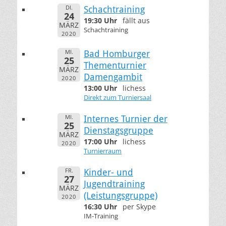
DI.
Schachtraining
24
19:30 Uhr
fällt aus
MÄRZ
Schachtraining
2020
MI.
Bad Homburger
25
Thementurnier
MÄRZ
Damengambit
2020
13:00 Uhr
lichess
Direkt zum Turniersaal
MI.
Internes Turnier der
25
Dienstagsgruppe
MÄRZ
17:00 Uhr
lichess
2020
Turnierraum
FR.
Kinder- und
27
Jugendtraining
MÄRZ
(Leistungsgruppe)
2020
16:30 Uhr
per Skype
IM-Training