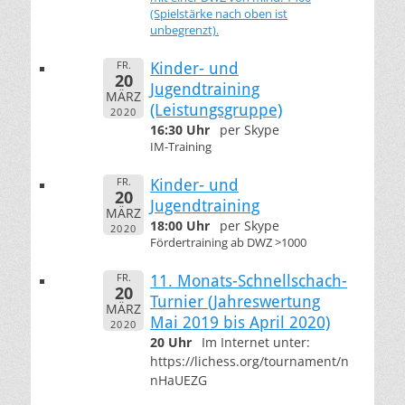
(Spielstärke nach oben ist
unbegrenzt).
FR.
Kinder- und
20
Jugendtraining
MÄRZ
(Leistungsgruppe)
2020
16:30 Uhr
per Skype
IM-Training
FR.
Kinder- und
20
Jugendtraining
MÄRZ
18:00 Uhr
per Skype
2020
Fördertraining ab DWZ >1000
FR.
11. Monats-Schnellschach-
20
Turnier (Jahreswertung
MÄRZ
Mai 2019 bis April 2020)
2020
20 Uhr
Im Internet unter:
https://lichess.org/tournament/n
nHaUEZG