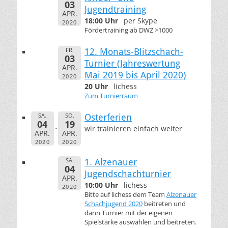
03
Jugendtraining
APR.
18:00 Uhr
per Skype
2020
Fördertraining ab DWZ >1000
FR.
12. Monats-Blitzschach-
03
Turnier (Jahreswertung
APR.
Mai 2019 bis April 2020)
2020
20 Uhr
lichess
Zum Turnierraum
SA.
SO.
Osterferien
04
19
wir trainieren einfach weiter
APR.
APR.
2020
2020
SA.
1. Alzenauer
04
Jugendschachturnier
APR.
10:00 Uhr
lichess
2020
Bitte auf lichess dem Team
Alzenauer
Schachjugend 2020
beitreten und
dann Turnier mit der eigenen
Spielstärke auswählen und beitreten.