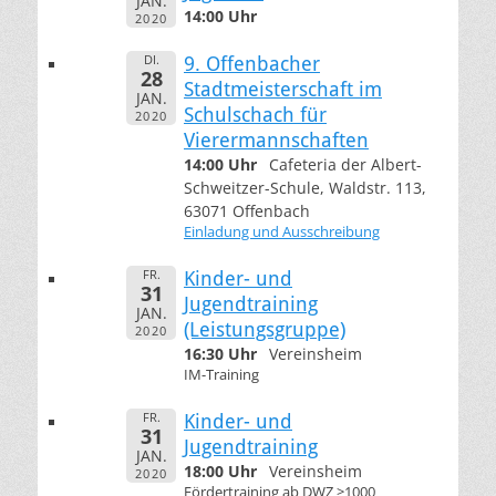
JAN.
14:00 Uhr
2020
DI.
9. Offenbacher
28
Stadtmeisterschaft im
JAN.
Schulschach für
2020
Vierermannschaften
14:00 Uhr
Cafeteria der Albert-
Schweitzer-Schule, Waldstr. 113,
63071 Offenbach
Einladung und Ausschreibung
FR.
Kinder- und
31
Jugendtraining
JAN.
(Leistungsgruppe)
2020
16:30 Uhr
Vereinsheim
IM-Training
FR.
Kinder- und
31
Jugendtraining
JAN.
18:00 Uhr
Vereinsheim
2020
Fördertraining ab DWZ >1000