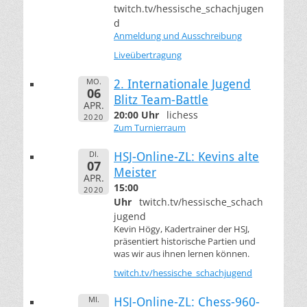
twitch.tv/hessische_schachjugen
d
Anmeldung und Ausschreibung
Liveübertragung
MO.
2. Internationale Jugend
06
Blitz Team-Battle
APR.
20:00 Uhr
lichess
2020
Zum Turnierraum
DI.
HSJ-Online-ZL: Kevins alte
07
Meister
APR.
15:00
2020
Uhr
twitch.tv/hessische_schach
jugend
Kevin Högy, Kadertrainer der HSJ,
präsentiert historische Partien und
was wir aus ihnen lernen können.
twitch.tv/hessische_schachjugend
MI.
HSJ-Online-ZL: Chess-960-