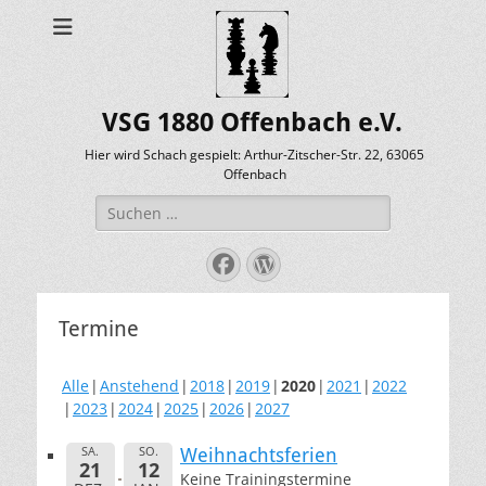
VSG 1880 Offenbach e.V.
Hier wird Schach gespielt: Arthur-Zitscher-Str. 22, 63065
Offenbach
Suche
nach:
Facebook
WordPress
Termine
Alle
Anstehend
2018
2019
2020
2021
2022
2023
2024
2025
2026
2027
SA.
SO.
Weihnachtsferien
21
12
Keine Trainingstermine