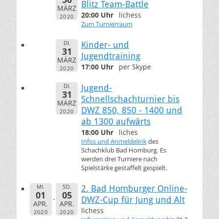
Blitz Team-Battle
MÄRZ
20:00 Uhr
lichess
2020
Zum Turnierraum
DI.
Kinder- und
31
Jugendtraining
MÄRZ
17:00 Uhr
per Skype
2020
DI.
Jugend-
31
Schnellschachturnier bis
MÄRZ
DWZ 850, 850 - 1400 und
2020
ab 1300 aufwärts
18:00 Uhr
liches
Infos und Anmeldelink
des
Schachklub Bad Homburg. Es
werden drei Turniere nach
Spielstärke gestaffelt gespielt.
MI.
SO.
2. Bad Homburger Online-
01
05
DWZ-Cup für Jung und Alt
APR.
APR.
lichess
2020
2020