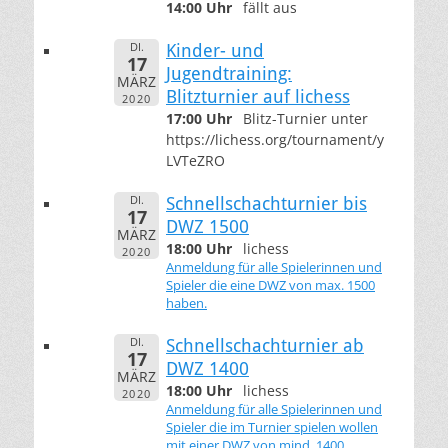
14:00 Uhr
fällt aus
DI.
Kinder- und
17
Jugendtraining:
MÄRZ
Blitzturnier auf lichess
2020
17:00 Uhr
Blitz-Turnier unter
https://lichess.org/tournament/y
LVTeZRO
DI.
Schnellschachturnier bis
17
DWZ 1500
MÄRZ
18:00 Uhr
lichess
2020
Anmeldung für alle Spielerinnen und
Spieler die eine DWZ von max. 1500
haben.
DI.
Schnellschachturnier ab
17
DWZ 1400
MÄRZ
18:00 Uhr
lichess
2020
Anmeldung für alle Spielerinnen und
Spieler die im Turnier spielen wollen
mit einer DWZ von mind. 1400