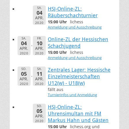
SA.
HSJ-Online-ZL:
04
Räuberschachturnier
APR.
15:00 Uhr
lichess
2020
Anmeldung und Ausschreibung
SA.
FR.
Online-ZL der Hessischen
04
10
Schachjugend
APR.
APR.
15:00 Uhr
lichess
2020
2020
Anmeldung und Ausschreibung
SO.
SA.
Zentrales Lager: Hessische
05
11
Einzelmeisterschaften
APR.
APR.
U12(w) - U18(w)
2020
2020
fällt aus
Turnierinfos und Anmeldung
SO.
HSJ-Online-ZL:
05
Uhrensimultan mit FM
APR.
Markus Hahn und Gästen
2020
15:00 Uhr
lichess.org und