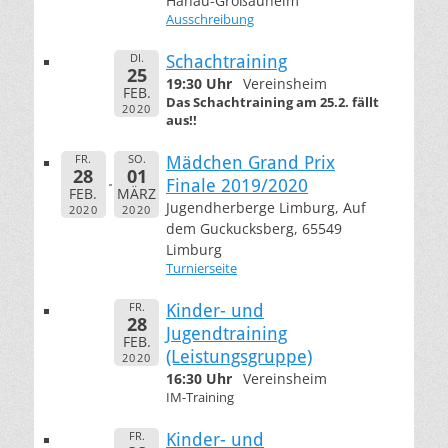
Hanau-Großauheim
Ausschreibung
DI.
Schachtraining
25
19:30 Uhr
Vereinsheim
FEB.
Das Schachtraining am 25.2. fällt
2020
aus!!
FR.
SO.
Mädchen Grand Prix
28
01
Finale 2019/2020
FEB.
MÄRZ
Jugendherberge Limburg, Auf
2020
2020
dem Guckucksberg, 65549
Limburg
Turnierseite
FR.
Kinder- und
28
Jugendtraining
FEB.
(Leistungsgruppe)
2020
16:30 Uhr
Vereinsheim
IM-Training
FR.
Kinder- und