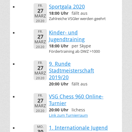
FR.
Sportgala 2020
27
18:00 Uhr
fällt aus
MÄRZ
Zahlreiche VSGler werden geehrt
2020
FR.
Kinder- und
27
Jugendtraining
MÄRZ
18:00 Uhr
per Skype
2020
Fördertraining ab DWZ >1000
FR.
9. Runde
27
Stadtmeisterschaft
MÄRZ
2019/20
2020
20:00 Uhr
fällt aus
FR.
VSG Chess 960 Online-
27
Turnier
MÄRZ
20:00 Uhr
lichess
2020
Link zum Turnierraum
MO.
1. Internationale Jugend
30