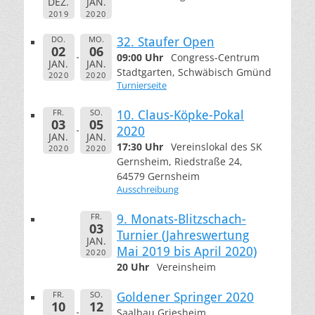
DEZ.
JAN.
2019
2020
DO.
MO.
32. Staufer Open
02
06
09:00 Uhr
Congress-Centrum
JAN.
JAN.
Stadtgarten, Schwäbisch Gmünd
2020
2020
Turnierseite
FR.
SO.
10. Claus-Köpke-Pokal
03
05
2020
JAN.
JAN.
17:30 Uhr
Vereinslokal des SK
2020
2020
Gernsheim, Riedstraße 24,
64579 Gernsheim
Ausschreibung
FR.
9. Monats-Blitzschach-
03
Turnier (Jahreswertung
JAN.
Mai 2019 bis April 2020)
2020
20 Uhr
Vereinsheim
FR.
SO.
Goldener Springer 2020
10
12
Saalbau Griesheim