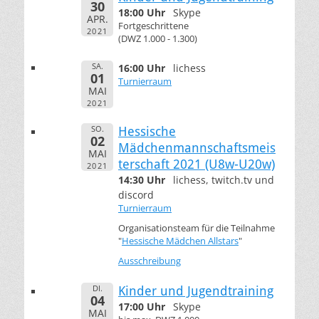
30
18:00 Uhr
Skype
APR.
Fortgeschrittene
2021
(DWZ 1.000 - 1.300)
SA.
16:00 Uhr
lichess
01
Turnierraum
MAI
2021
SO.
Hessische
02
Mädchenmannschaftsmeis
MAI
terschaft 2021 (U8w-U20w)
2021
14:30 Uhr
lichess, twitch.tv und
discord
Turnierraum
Organisationsteam für die Teilnahme
"
Hessische Mädchen Allstars
"
Ausschreibung
DI.
Kinder und Jugendtraining
04
17:00 Uhr
Skype
MAI