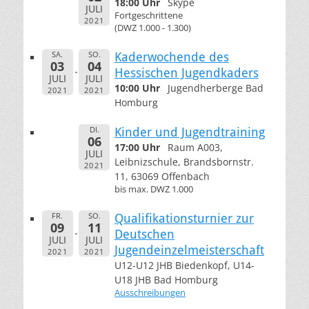
18:00 Uhr
Skype
JULI
Fortgeschrittene
2021
(DWZ 1.000 - 1.300)
SA.
SO.
Kaderwochende des
03
04
Hessischen Jugendkaders
JULI
JULI
10:00 Uhr
Jugendherberge Bad
2021
2021
Homburg
DI.
Kinder und Jugendtraining
06
17:00 Uhr
Raum A003,
JULI
Leibnizschule, Brandsbornstr.
2021
11, 63069 Offenbach
bis max. DWZ 1.000
FR.
SO.
Qualifikationsturnier zur
09
11
Deutschen
JULI
JULI
Jugendeinzelmeisterschaft
2021
2021
U12-U12 JHB Biedenkopf, U14-
U18 JHB Bad Homburg
Ausschreibungen