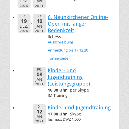
DEZ.
JAN.
2020
2021
SA.
SO.
6. Neunkirchener Online-
19
10
Open mit langer
DEZ.
JAN.
Bedenkzeit
2020
2021
lichess
Ausschreibung
Anmeldung bis 17.12.20
Turnierseite
FR.
Kinder- und
08
Jugendtraining
JAN.
(Leistungsgruppe)
2021
16:30 Uhr
per Skype
IM-Training
DI.
Kinder und Jugendtraining
12
17:00 Uhr
Skype
JAN.
bis max. DWZ 1.000
2021