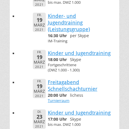
bis max. DWZ 1.000
2021
FR.
Kinder- und
19
Jugendtraining
MÄRZ
(Leistungsgruppe)
2021
16:30 Uhr
per Skype
IM-Training
FR.
Kinder und Jugendtraining
19
18:00 Uhr
Skype
MÄRZ
Fortgeschrittene
2021
(DWZ 1.000 - 1.300)
FR.
Freitagabend
19
Schnellschachturnier
MÄRZ
20:00 Uhr
lichess
2021
Turnierraum
DI.
Kinder und Jugendtraining
23
17:00 Uhr
Skype
MÄRZ
bis max. DWZ 1.000
2021