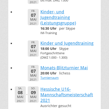
bis max. DWZ 1.000
2021
FR.
Kinder- und
07
Jugendtraining
MAI
(Leistungsgruppe)
2021
16:30 Uhr
per Skype
IM-Training
FR.
Kinder und Jugendtraining
07
18:00 Uhr
Skype
MAI
Fortgeschrittene
2021
(DWZ 1.000 - 1.300)
FR.
Monats-Blitzturnier Mai
07
20:00 Uhr
lichess
MAI
Turnierraum
2021
SA.
SO.
Hessische U16-
08
09
Mannschaftsmeisterschaft
MAI
MAI
2021
2021
2021
Ausrichter gesucht