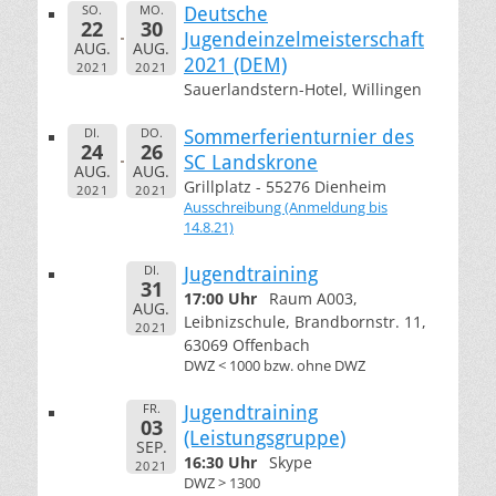
SO.
MO.
Deutsche
22
30
Jugendeinzelmeisterschaft
AUG.
AUG.
2021 (DEM)
2021
2021
Sauerlandstern-Hotel, Willingen
DI.
DO.
Sommerferienturnier des
24
26
SC Landskrone
AUG.
AUG.
Grillplatz - 55276 Dienheim
2021
2021
Ausschreibung (Anmeldung bis
14.8.21)
DI.
Jugendtraining
31
17:00 Uhr
Raum A003,
AUG.
Leibnizschule, Brandbornstr. 11,
2021
63069 Offenbach
DWZ < 1000 bzw. ohne DWZ
FR.
Jugendtraining
03
(Leistungsgruppe)
SEP.
16:30 Uhr
Skype
2021
DWZ > 1300