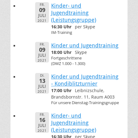
FR.
Kinder- und
09
Jugendtraining
JULI
(Leistungsgruppe)
2021
16:30 Uhr
per Skype
IM-Training
FR.
Kinder und Jugendtraining
09
18:00 Uhr
Skype
JULI
Fortgeschrittene
2021
(DWZ 1.000 - 1.300)
DI.
Kinder und Jugendtraining
13
- Kondiblitzturnier
JULI
17:00 Uhr
Leibnizschule,
2021
Brandsbornstr. 11, Raum A003
Für unsere Dienstag-Trainingsgruppe
FR.
Kinder- und
16
Jugendtraining
JULI
(Leistungsgruppe)
2021
16:30 Uhr
per Skype