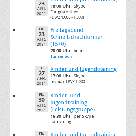
23
18:00 Uhr
Skype
APR.
Fortgeschrittene
2021
(DWZ 1.000 - 1.300)
FR.
Freitagabend
23
Schnellschachturnier
APR.
(15+0)
2021
20:00 Uhr
lichess
Turnierraum
DI.
Kinder und Jugendtraining
27
17:00 Uhr
Skype
APR.
bis max. DWZ 1.000
2021
FR.
Kinder- und
30
Jugendtraining
APR.
(Leistungsgruppe)
2021
16:30 Uhr
per Skype
IM-Training
FR.
Kinder und Jugendtraining