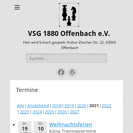
VSG 1880 Offenbach e.V.
Hier wird Schach gespielt: Arthur-Zitscher-Str. 22, 63065
Offenbach
Suche
nach:
Facebook
WordPress
Termine
Alle
Anstehend
2018
2019
2020
2021
2022
2023
2024
2025
2026
2027
SA.
SO.
Weihnachtsferien
19
10
Keine Trainingstermine