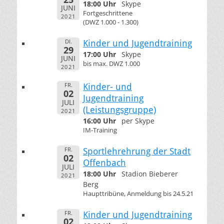
18:00 Uhr
Skype
JUNI
Fortgeschrittene
2021
(DWZ 1.000 - 1.300)
DI.
Kinder und Jugendtraining
29
17:00 Uhr
Skype
JUNI
bis max. DWZ 1.000
2021
FR.
Kinder- und
02
Jugendtraining
JULI
(Leistungsgruppe)
2021
16:00 Uhr
per Skype
IM-Training
FR.
Sportlehrehrung der Stadt
02
Offenbach
JULI
18:00 Uhr
Stadion Bieberer
2021
Berg
Haupttribüne, Anmeldung bis 24.5.21
FR.
Kinder und Jugendtraining
02