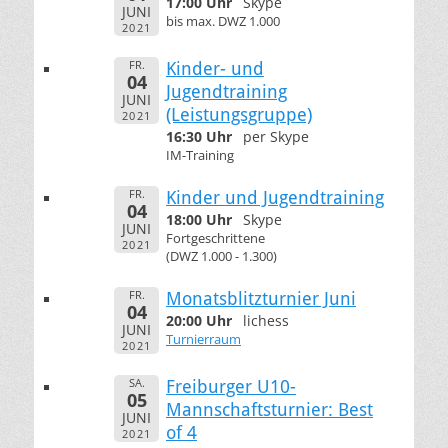
17:00 Uhr
Skype
JUNI
bis max. DWZ 1.000
2021
FR.
Kinder- und
04
Jugendtraining
JUNI
(Leistungsgruppe)
2021
16:30 Uhr
per Skype
IM-Training
FR.
Kinder und Jugendtraining
04
18:00 Uhr
Skype
JUNI
Fortgeschrittene
2021
(DWZ 1.000 - 1.300)
FR.
Monatsblitzturnier Juni
04
20:00 Uhr
lichess
JUNI
Turnierraum
2021
SA.
Freiburger U10-
05
Mannschaftsturnier: Best
JUNI
of 4
2021