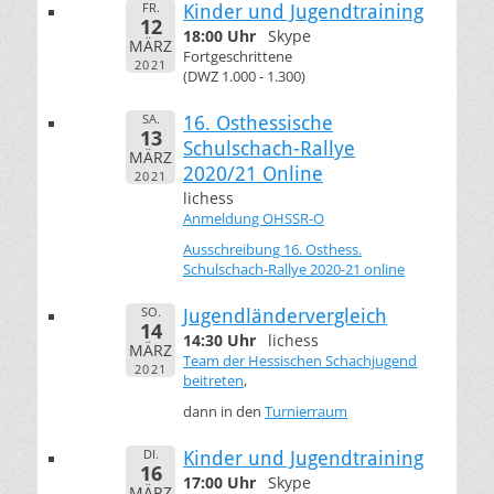
FR.
Kinder und Jugendtraining
12
18:00 Uhr
Skype
MÄRZ
Fortgeschrittene
2021
(DWZ 1.000 - 1.300)
SA.
16. Osthessische
13
Schulschach-Rallye
MÄRZ
2020/21 Online
2021
lichess
Anmeldung OHSSR-O
Ausschreibung 16. Osthess.
Schulschach-Rallye 2020-21 online
SO.
Jugendländervergleich
14
14:30 Uhr
lichess
MÄRZ
Team der Hessischen Schachjugend
2021
beitreten
,
dann in den
Turnierraum
DI.
Kinder und Jugendtraining
16
17:00 Uhr
Skype
MÄRZ