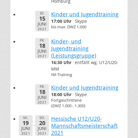
Homburg
DI.
Kinder und Jugendtraining
15
17:00 Uhr
Skype
JUNI
bis max. DWZ 1.000
2021
FR.
Kinder- und
18
Jugendtraining
JUNI
(Leistungsgruppe)
2021
16:30 Uhr
entfällt wg. U12/U20-
MM
IM-Training
FR.
Kinder und Jugendtraining
18
18:00 Uhr
Skype
JUNI
Fortgeschrittene
2021
(DWZ 1.000 - 1.300)
SA.
SO.
Hessische U12/U20-
19
20
Mannschaftsmeisterschaft
JUNI
JUNI
2021
2021
2021