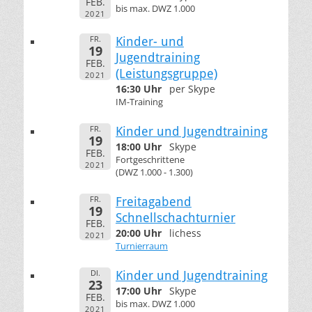
FEB.
bis max. DWZ 1.000
2021
FR.
Kinder- und
19
Jugendtraining
FEB.
(Leistungsgruppe)
2021
16:30 Uhr
per Skype
IM-Training
FR.
Kinder und Jugendtraining
19
18:00 Uhr
Skype
FEB.
Fortgeschrittene
2021
(DWZ 1.000 - 1.300)
FR.
Freitagabend
19
Schnellschachturnier
FEB.
20:00 Uhr
lichess
2021
Turnierraum
DI.
Kinder und Jugendtraining
23
17:00 Uhr
Skype
FEB.
bis max. DWZ 1.000
2021