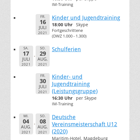
IM-Training
FR.
Kinder und Jugendtraining
16
18:00 Uhr
Skype
JULI
Fortgeschrittene
2021
(DWZ 1.000 - 1.300)
SA.
SO.
Schulferien
17
29
JULI
AUG.
2021
2021
FR.
Kinder- und
30
Jugendtraining
JULI
(Leistungsgruppe)
2021
16:30 Uhr
per Skype
IM-Training
MI.
SO.
Deutsche
04
08
Vereinsmeisterschaft U12
AUG.
AUG.
(2020)
2021
2021
Maritim-Hotel, Magdeburg