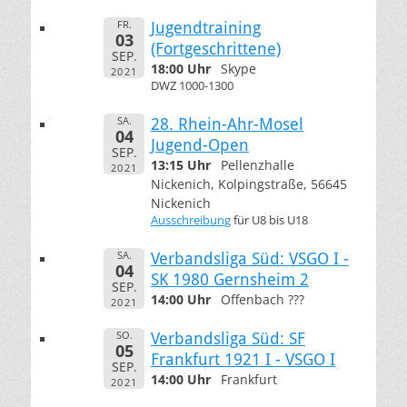
FR.
Jugendtraining
03
(Fortgeschrittene)
SEP.
18:00 Uhr
Skype
2021
DWZ 1000-1300
SA.
28. Rhein-Ahr-Mosel
04
Jugend-Open
SEP.
13:15 Uhr
Pellenzhalle
2021
Nickenich, Kolpingstraße, 56645
Nickenich
Ausschreibung
für U8 bis U18
SA.
Verbandsliga Süd: VSGO I -
04
SK 1980 Gernsheim 2
SEP.
14:00 Uhr
Offenbach ???
2021
SO.
Verbandsliga Süd: SF
05
Frankfurt 1921 I - VSGO I
SEP.
14:00 Uhr
Frankfurt
2021