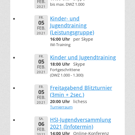
FEB.
bis max. DWZ 1.000
2021
FR.
Kinder- und
05
Jugendtraining
FEB.
(Leistungsgruppe)
2021
16:00 Uhr
per Skype
IM-Training
FR.
Kinder und Jugendtraining
05
18:00 Uhr
Skype
FEB.
Fortgeschrittene
2021
(DWZ 1.000 - 1.300)
FR.
Freitagabend Blitzturnier
05
(3min + 2sec.)
FEB.
20:00 Uhr
lichess
2021
Turnierraum
SA.
HSJ-Jugendversammlung
06
2021 (Infotermin)
FEB.
14:00 Uhr
Online-Konferenz
2021