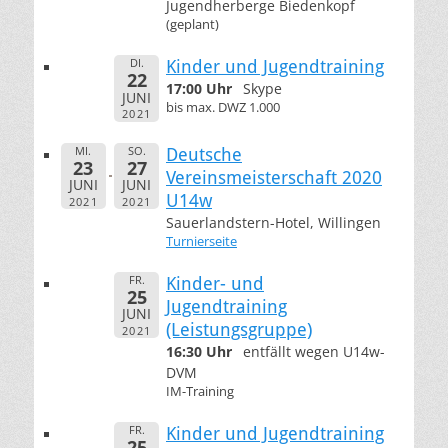
Jugendherberge Biedenkopf
(geplant)
DI.
Kinder und Jugendtraining
22
17:00 Uhr
Skype
JUNI
bis max. DWZ 1.000
2021
MI.
SO.
Deutsche
23
27
Vereinsmeisterschaft 2020
JUNI
JUNI
U14w
2021
2021
Sauerlandstern-Hotel, Willingen
Turnierseite
FR.
Kinder- und
25
Jugendtraining
JUNI
(Leistungsgruppe)
2021
16:30 Uhr
entfällt wegen U14w-
DVM
IM-Training
FR.
Kinder und Jugendtraining
25